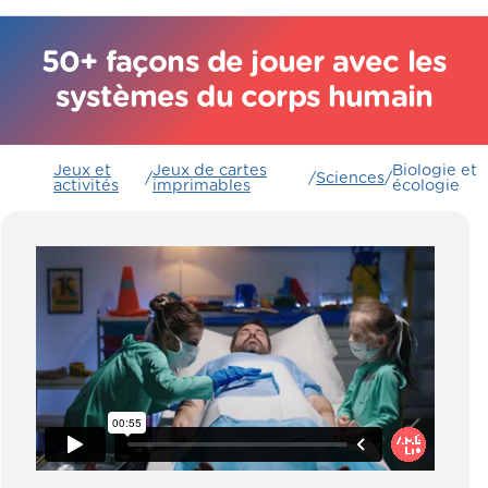
50+ façons de jouer avec les
systèmes du corps humain
Jeux et
Jeux de cartes
Biologie et
/
/
Sciences
/
activités
imprimables
écologie