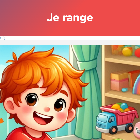
Je range
ns)