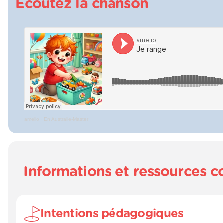
Écoutez la chanson
amelio
·
En Australie-Master
Informations et ressources 
Intentions pédagogiques