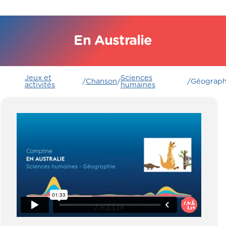
En Australie
Jeux et
Sciences
/
Chanson
/
/
Géograph
activités
humaines