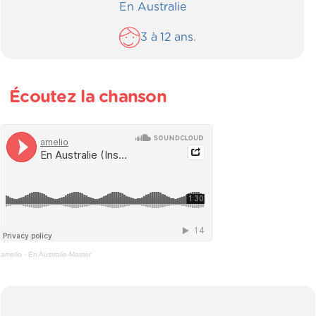
En Australie
3
à
12
ans.
Écoutez la chanson
amelio
·
En Australie-Master