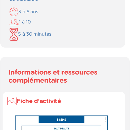
3
à
6
ans.
1
à
10
5
à
30
minutes
Informations et ressources
complémentaires
Fiche d'activité