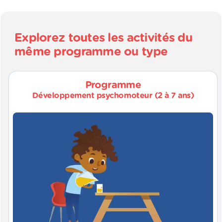
Explorez toutes les activités du
même programme ou type
Programme
Développement psychomoteur (2 à 7 ans)