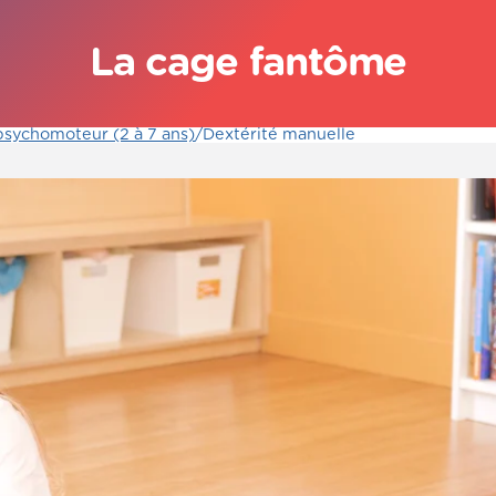
La cage fantôme
sychomoteur (2 à 7 ans)
/
Dextérité manuelle