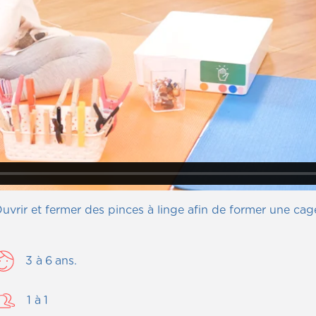
uvrir et fermer des pinces à linge afin de former une cag
3
à
6
ans.
1
à
1