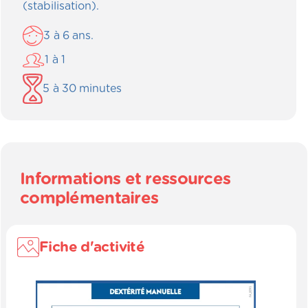
(stabilisation).
3
à
6
ans.
1
à
1
5
à
30
minutes
Informations et ressources
complémentaires
Fiche d'activité