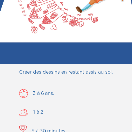
Créer des dessins en restant assis au sol.
3
à
6
ans.
1
à
2
5
à
30
minutes