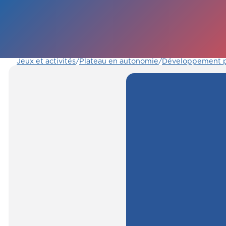
Jeux et activités
/
Plateau en autonomie
/
Développement p