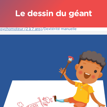
Le dessin du géant
sychomoteur (2 à 7 ans)
/
Dextérité manuelle