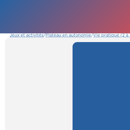
Jeux et activités
/
Plateau en autonomie
/
Vie pratique (2 à 