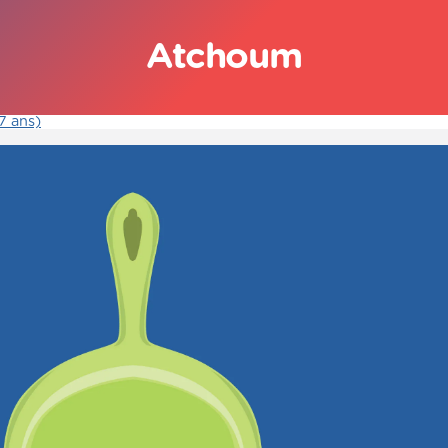
Atchoum
7 ans)