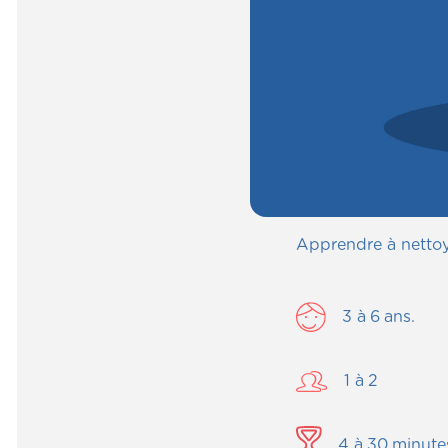
Apprendre à nettoye
3
à
6
ans.
1
à
2
4
à
30
minute