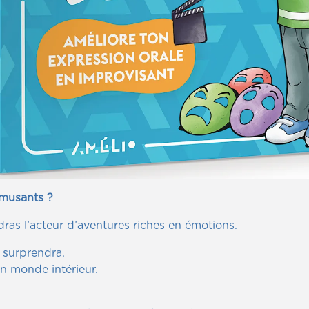
amusants ?
ras l’acteur d’aventures riches en émotions.
 surprendra.
on monde intérieur.