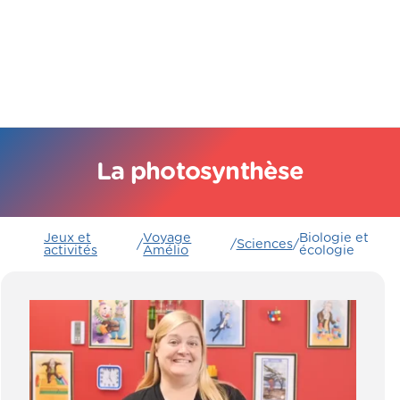
La photosynthèse
Jeux et
Voyage
Biologie et
/
/
Sciences
/
activités
Amélio
écologie