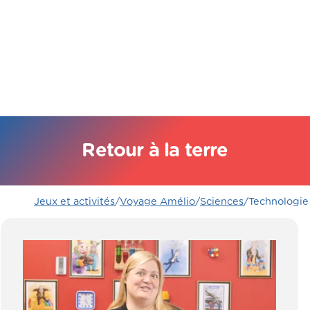
Retour à la terre
Jeux et activités
/
Voyage Amélio
/
Sciences
/
Technologie