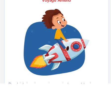
Voyage Amélio
Des histoires immersives qui plongent les joueurs
dans un univers sonore riche et diversifié où ils
vivent une aventure comme s’ils en étaient le
héros (ex. : un loup, Pablo Picasso ou un flocon
de neige).