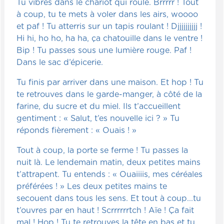
Tu vibres dans le chariot qui roule. Brrrrr ! Tout
à coup, tu te mets à voler dans les airs, woooo
et paf ! Tu atterris sur un tapis roulant ! Djjjjjjjjjj !
Hi hi, ho ho, ha ha, ça chatouille dans le ventre !
Bip ! Tu passes sous une lumière rouge. Paf !
Dans le sac d’épicerie.
Tu finis par arriver dans une maison. Et hop ! Tu
te retrouves dans le garde-manger, à côté de la
farine, du sucre et du miel. Ils t’accueillent
gentiment : « Salut, t’es nouvelle ici ? » Tu
réponds fièrement : « Ouais ! »
Tout à coup, la porte se ferme ! Tu passes la
nuit là. Le lendemain matin, deux petites mains
t’attrapent. Tu entends : « Ouaiiiis, mes céréales
préférées ! » Les deux petites mains te
secouent dans tous les sens. Et tout à coup...tu
t’ouvres par en haut ! Scrrrrrrtch ! Aïe ! Ça fait
mal ! Hop ! Tu te retrouves la tête en bas et tu