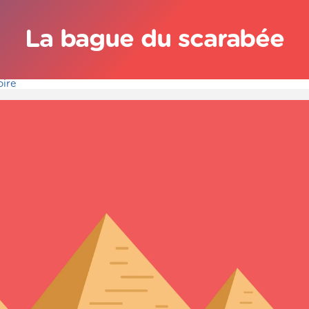
La bague du scarabée
oire