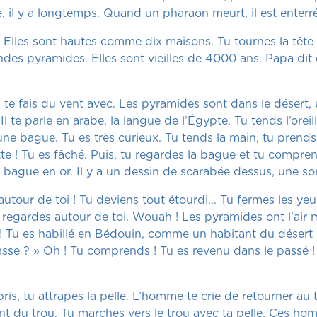
 il y a longtemps. Quand un pharaon meurt, il est enterr
. Elles sont hautes comme dix maisons. Tu tournes la tête
 grandes pyramides. Elles sont vieilles de 4000 ans. Papa d
Tu te fais du vent avec. Les pyramides sont dans le désert,
l te parle en arabe, la langue de l’Égypte. Tu tends l’orei
 une bague. Tu es très curieux. Tu tends la main, tu prends
tte ! Tu es fâché. Puis, tu regardes la bague et tu compre
 bague en or. Il y a un dessin de scarabée dessus, une sor
utour de toi ! Tu deviens tout étourdi... Tu fermes les yeux
regardes autour de toi. Wouah ! Les pyramides ont l’air m
 Tu es habillé en Bédouin, comme un habitant du désert ! 
 passe ? » Oh ! Tu comprends ! Tu es revenu dans le passé 
ris, tu attrapes la pelle. L’homme te crie de retourner au 
du trou. Tu marches vers le trou avec ta pelle. Ces homme