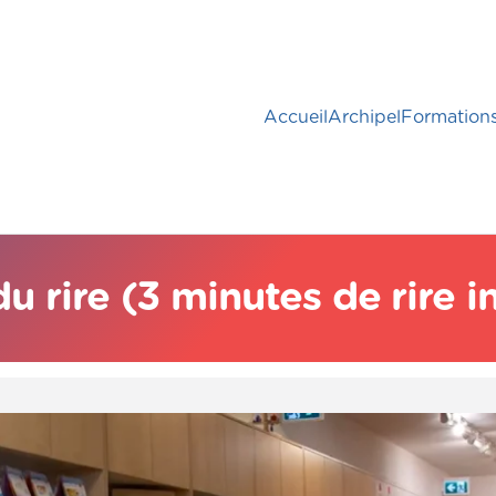
Accueil
Archipel
Formation
u rire (3 minutes de rire i