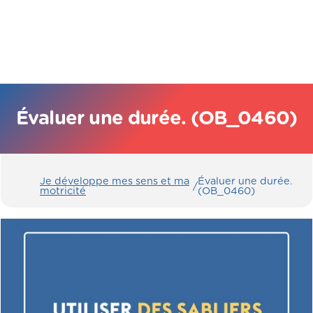
Évaluer une durée. (OB_0460)
Je développe mes sens et ma
Évaluer une durée.
/
motricité
(OB_0460)