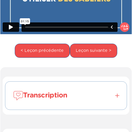
< Leçon précédente
Leçon suivante >
Transcription
Évaluer une durée. (OB_0460)
Une des manières formidables de travailler