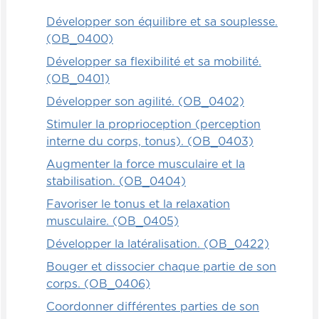
qu'on est obligé d'arrêter puis de dire : «
Ça fait belle lurette que c'est passé. »
Développer son équilibre et sa souplesse.
(OB_0400)
Mais le fait de faire des exercices avec
Développer sa flexibilité et sa mobilité.
plusieurs de ces sabliers-là à quelques
(OB_0401)
reprises va faire en sorte que l'enfant
Développer son agilité. (OB_0402)
neurologiquement va assimiler très
rapidement. Ça veut dire quoi à peu près
Stimuler la proprioception (perception
une période de 30 secondes. Et ça, ça va
interne du corps, tonus). (OB_0403)
être quelque chose qui va lui être
Augmenter la force musculaire et la
extrêmement utile tout au long de sa vie.
stabilisation. (OB_0404)
Favoriser le tonus et la relaxation
musculaire. (OB_0405)
Développer la latéralisation. (OB_0422)
Bouger et dissocier chaque partie de son
corps. (OB_0406)
Coordonner différentes parties de son