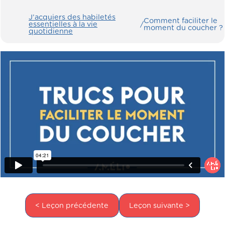
J’acquiers des habiletés
Comment faciliter le
essentielles à la vie
/
moment du coucher ?
quotidienne
< Leçon précédente
Leçon suivante >