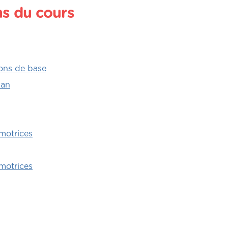
ns du cours
ions de base
 an
motrices
motrices