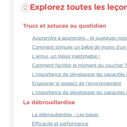
Explorez toutes les leço
Trucs et astuces au quotidien
Apprendre à apprendre... et quelques not
Comment stimuler un bébé de moins d'un
L'ennui, un trésor inestimable !
Comment faciliter le moment du coucher ?
L'importance de développer les capacités 
Enseigner le respect de l'environnement
L'importance de développer les capacités 
La débrouillardise
La débrouillardise - Les bases
Efficacité et performance