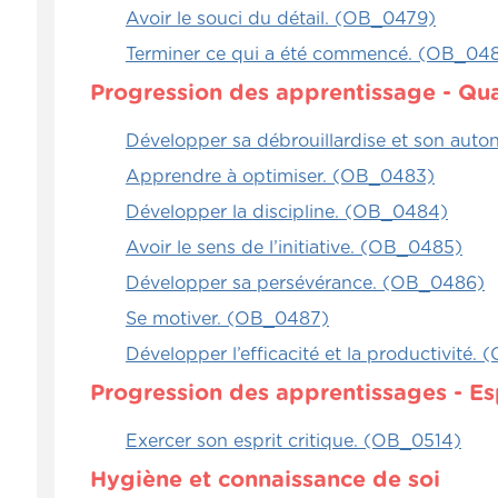
Avoir le souci du détail. (OB_0479)
Terminer ce qui a été commencé. (OB_04
Progression des apprentissage - Qua
Développer sa débrouillardise et son aut
Apprendre à optimiser. (OB_0483)
Développer la discipline. (OB_0484)
Avoir le sens de l’initiative. (OB_0485)
Développer sa persévérance. (OB_0486)
Se motiver. (OB_0487)
Développer l’efficacité et la productivité
Progression des apprentissages - Espr
Exercer son esprit critique. (OB_0514)
Hygiène et connaissance de soi