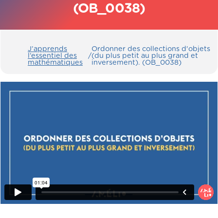
(OB_0038)
J’apprends
Ordonner des collections d'objets
l’essentiel des
/
(du plus petit au plus grand et
mathématiques
inversement). (OB_0038)