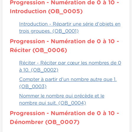
Progression - Numération de 0 à 10 -
exemple, d'objets. Par exemple, si on a
Introduction (OB_0005)
plusieurs sacs d'objets avec différents
nombres de cubes à l'intérieur, un qui en a
Introduction - Répartir une série d'objets en
25, un autre qui en a 35 et un autre qui en
trois groupes. (OB_0001)
a 50, c'est quand même assez difficile
Progression - Numération de 0 à 10 -
d'estimer et d'évaluer, mais il faut que les
enfants soient capables de faire le lien
Réciter (OB_0006)
entre la quantité et la grandeur.
Réciter - Réciter par cœur les nombres de 0
à 10. (OB_0002)
Ça leur donne aussi la notion de plus petit
que, plus grand que, égal à, à ce moment-
Compter à partir d'un nombre autre que 1.
là, quand ils ont approfondi. Alors, c'est
(OB_0003)
simplement de travailler la notion de
Nommer le nombre qui précède et le
quantité, d'estimation et de pouvoir les
nombre qui suit. (OB_0004)
ordonner par la suite.
Progression - Numération de 0 à 10 -
Dénombrer (OB_0007)