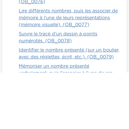
(OB_0076)
Lire différents nombres, puis les associer de
mémoire à l'une de leurs représentations
(mémoire visuelle). (OB_0077)
Suivre le tracé d'un dessin à points
numérotés. (OB_0078)
Identifier le nombre présenté (sur un boulier,
avec des réglettes, écrit, etc.). (OB_0079)
Mémoriser un nombre présenté
verbalement, puis l'associer à l'une de ses
représentations (mémoire auditive).
(OB_0080)
Associer 3 façons d'écrire un même nombre.
(OB_0081)
Mémoriser un nombre présenté
visuellement, puis l'associer à l'une de ses
représentations (mémoire visuelle).