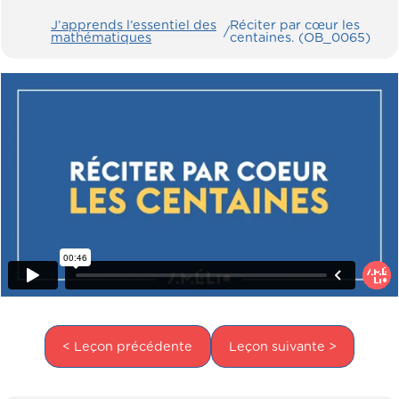
J’apprends l’essentiel des
Réciter par cœur les
/
mathématiques
centaines. (OB_0065)
< Leçon précédente
Leçon suivante >