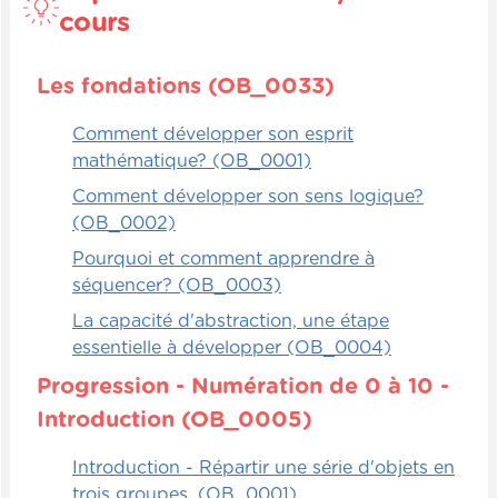
0 à 10, les chiffres de 0 à 100. Ils ont
cours
compris les dizaines, la régularité des
chiffres, donc la suite des chiffres logiques.
Les fondations (OB_0033)
Maintenant, pour se rendre jusqu'à 1000,
Comment développer son esprit
c'est important qu'ils puissent comprendre
mathématique? (OB_0001)
et assimiler les centaines : 100, 200, 300,
400. Ce qui est assez simple pour la
Comment développer son sens logique?
plupart. Évidemment, le 100 est le début.
(OB_0002)
Mais par la suite, quand on tombe à 200,
Pourquoi et comment apprendre à
c'est toujours de rajouter le 100 après le
séquencer? (OB_0003)
chiffre, donc 200, 300, etc.
La capacité d'abstraction, une étape
essentielle à développer (OB_0004)
Et on rajoute les dizaines et les unités par
la suite. Évidemment, ça leur permet de
Progression - Numération de 0 à 10 -
clarifier et d'approfondir la notion des
Introduction (OB_0005)
valeurs de position, c'est-à-dire les unités,
les dizaines et les centaines.
Introduction - Répartir une série d'objets en
trois groupes. (OB_0001)