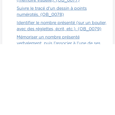
(mémoire visuelle). (OB_0077)
Suivre le tracé d'un dessin à points
numérotés. (OB_0078)
Identifier le nombre présenté (sur un boulier,
avec des réglettes, écrit, etc.). (OB_0079)
Mémoriser un nombre présenté
verbalement, puis l'associer à l'une de ses
représentations (mémoire auditive).
(OB_0080)
Associer 3 façons d'écrire un même nombre.
(OB_0081)
Mémoriser un nombre présenté
visuellement, puis l'associer à l'une de ses
représentations (mémoire visuelle).
(OB_0082)
Écrire de mémoire les nombres de 0 à 1
000. (OB_0083)