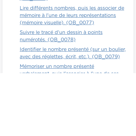
Lire différents nombres, puis les associer de
mémoire à l'une de leurs représentations
(mémoire visuelle). (OB_0077)
Suivre le tracé d'un dessin à points
numérotés. (OB_0078)
Identifier le nombre présenté (sur un boulier,
avec des réglettes, écrit, etc.). (OB_0079)
Mémoriser un nombre présenté
verbalement, puis l'associer à l'une de ses
représentations (mémoire auditive).
(OB_0080)
Associer 3 façons d'écrire un même nombre.
(OB_0081)
Mémoriser un nombre présenté
visuellement, puis l'associer à l'une de
ses représentations (mémoire