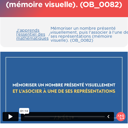
(mémoire visuelle). (OB_0082)
Mémoriser un nombre présenté
J’apprends
visuellement, puis l'associer à l'une d
l’essentiel des
/
ses représentations (mémoire
mathématiques
visuelle). (OB_0082)