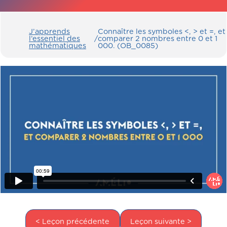
J’apprends
Connaître les symboles <, > et =, et
l’essentiel des
/
comparer 2 nombres entre 0 et 1
mathématiques
000. (OB_0085)
< Leçon précédente
Leçon suivante >