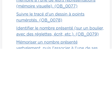
mémoire à l'une de leurs représentations
(mémoire visuelle). (OB_0077)
Suivre le tracé d'un dessin à points
numérotés. (OB_0078)
Identifier le nombre présenté (sur un boulier,
avec des réglettes, écrit, etc.). (OB_0079)
Mémoriser un nombre présenté
verbalement, puis l'associer à l'une de ses
représentations (mémoire auditive).
(OB_0080)
Associer 3 façons d'écrire un même nombre.
(OB_0081)
Mémoriser un nombre présenté
visuellement, puis l'associer à l'une de ses
représentations (mémoire visuelle).
(OB_0082)
Écrire de mémoire les nombres de 0 à 1