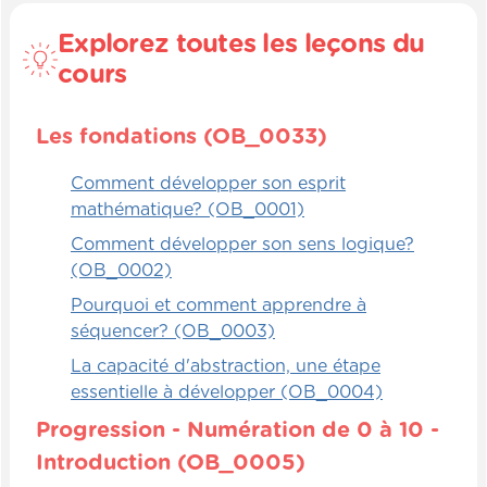
(OB_0085)
Explorez toutes les leçons du
Dénombrer demande à la fois de
cours
reconnaître les symboles, de comprendre le
lien entre les nombres, de savoir faire la
différence entre chiffre plus petit, plus
Les fondations (OB_0033)
grand, égal à. Ça peut être complexe
Comment développer son esprit
quand on arrive avec des chiffres
mathématique? (OB_0001)
beaucoup plus élevés dans les centaines,
dans les milliers, parce qu'il y a beaucoup
Comment développer son sens logique?
de chiffres et là on peut difficilement
(OB_0002)
dénombrer à la main avec des objets.
Pourquoi et comment apprendre à
séquencer? (OB_0003)
Évidemment, on peut le faire avec des
La capacité d'abstraction, une étape
bouliers, on peut le faire avec des réglettes,
essentielle à développer (OB_0004)
on peut le faire par écrit. Il y a plusieurs
stratégies de mémorisation. Cela dit, une
Progression - Numération de 0 à 10 -
fois qu'ils ont compris l'ordre croissant,
Introduction (OB_0005)
décroissant et la régularité des nombres,