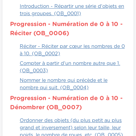
c'est plus facile.
Introduction - Répartir une série d'objets en
trois groupes. (OB_0001)
Mais encore plus facile, c'est de pouvoir
Progression - Numération de 0 à 10 -
décomposer les nombres et de connaître la
valeur des positions de ces nombres-là,
Réciter (OB_0006)
donc les unités, dizaines, centaines, milliers.
Réciter - Réciter par cœur les nombres de 0
À partir de ce moment-là, c'est beaucoup
à 10. (OB_0002)
plus facile pour lui de pouvoir comprendre
le lien entre ces nombres-là et d'identifier
Compter à partir d'un nombre autre que 1.
bien sûr les symboles tels que plus petit
(OB_0003)
que, plus grand que et égal.
Nommer le nombre qui précède et le
nombre qui suit. (OB_0004)
Progression - Numération de 0 à 10 -
Dénombrer (OB_0007)
Ordonner des objets (du plus petit au plus
grand et inversement) selon leur taille, leur
poids, le nombre de roues, etc. (OB_0005)