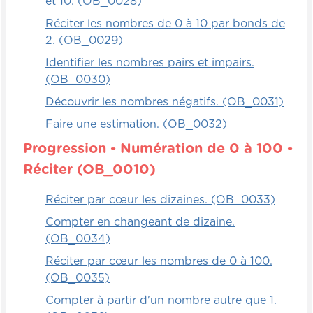
et 10. (OB_0028)
opérations, mais en changeant de
Réciter les nombres de 0 à 10 par bonds de
personnes évidemment pour que chaque
2. (OB_0029)
personne ait pu faire la soustraction à la
Identifier les nombres pairs et impairs.
toute fin.
(OB_0030)
Autonomie
Découvrir les nombres négatifs. (OB_0031)
Faire une estimation. (OB_0032)
Quelque chose de très, très simple qu'on
Progression - Numération de 0 à 100 -
peut faire pour les enfants afin qu'ils
puissent assimiler la notion de soustraction
Réciter (OB_0010)
en calcul mental de façon rapide mais
autonome, c'est de préparer simplement
Réciter par cœur les dizaines. (OB_0033)
une feuille d'exercices sur lesquels vous
Compter en changeant de dizaine.
allez positionner, par exemple, une dizaine
(OB_0034)
d'opérations, une à la suite de l'autre, et
Réciter par cœur les nombres de 0 à 100.
évidemment toujours des soustractions.
(OB_0035)
Et sur une autre colonne, vous allez inscrire
Compter à partir d'un nombre autre que 1.