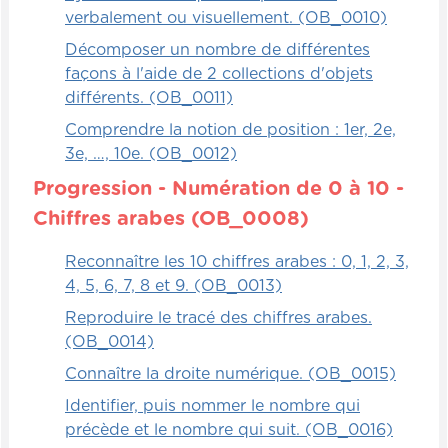
verbalement ou visuellement. (OB_0010)
devront aller chercher le total en objets
identiques.
Décomposer un nombre de différentes
façons à l'aide de 2 collections d'objets
Par exemple, le total de l'opération, vous
différents. (OB_0011)
devrez aller chercher le même nombre de
Comprendre la notion de position : 1er, 2e,
petites roches ou le même nombre de
3e, …, 10e. (OB_0012)
feuilles vertes ou de feuilles rouges ou
Progression - Numération de 0 à 10 -
encore de branches. Alors l'idée, c'est que
si vous leur dites 6 moins 4, évidemment
Chiffres arabes (OB_0008)
les enfants doivent faire le calcul mental, ce
qui donne 2, et ils devront aller chercher
Reconnaître les 10 chiffres arabes : 0, 1, 2, 3,
par exemple deux feuilles jaunes si c'était la
4, 5, 6, 7, 8 et 9. (OB_0013)
consigne que vous leur avez donnée.
Reproduire le tracé des chiffres arabes.
(OB_0014)
Alors si vous dites « OK, la consigne, c'est
Connaître la droite numérique. (OB_0015)
des branches, alors 8 moins 3 », alors les
enfants réfléchissent, ils doivent aller
Identifier, puis nommer le nombre qui
chercher 5 branches. Alors les enfants
précède et le nombre qui suit. (OB_0016)