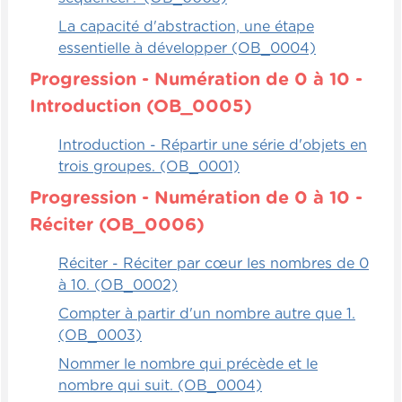
Dynamiques
La capacité d'abstraction, une étape
Un petit jeu de hasard, c'est le dé qui
essentielle à développer (OB_0004)
décide dans ce cas-ci. Alors, on installe
Progression - Numération de 0 à 10 -
diverses équations que vous aurez
Introduction (OB_0005)
préparées sur des cartes vierges. On les
place une après l'autre et le reste des
Introduction - Répartir une série d'objets en
opérations, on peut les brasser et les
trois groupes. (OB_0001)
mélanger. Donc, les opérations ici sont des
Progression - Numération de 0 à 10 -
soustractions. Alors, faire quelques
soustractions et les installer un à la suite de
Réciter (OB_0006)
l'autre. Donc, un en dessous de l'autre.
Réciter - Réciter par cœur les nombres de 0
Évidemment, on a un dé, donc un dé
à 10. (OB_0002)
standard tout simplement avec six faces.
Compter à partir d'un nombre autre que 1.
Donc, on associe le 1 avec le premier, le 2
(OB_0003)
avec le deuxième, le 3 avec le troisième,
Nommer le nombre qui précède et le
etc. et on va de haut en bas. L'enfant doit,
nombre qui suit. (OB_0004)
à ce moment-là, lancer le dé et aller au