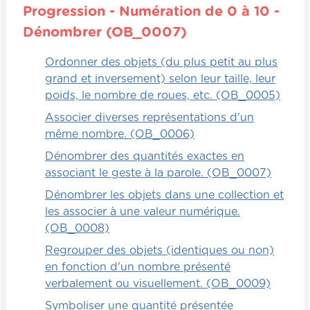
numéro voulu. Donc, s'il lance le 3, il doit
Progression - Numération de 0 à 10 -
descendre jusqu'à la troisième opération et
Dénombrer (OB_0007)
rapidement donner la réponse.
Ordonner des objets (du plus petit au plus
Alors, si la réponse est bonne, bien sûr, on
grand et inversement) selon leur taille, leur
retire la carte et on la remplace par une
poids, le nombre de roues, etc. (OB_0005)
autre carte de la pioche et on continue
Associer diverses représentations d'un
avec l'autre enfant et on rebrasse le dé et
même nombre. (OB_0006)
ainsi de suite jusqu'à la fin de la pioche.
Dénombrer des quantités exactes en
associant le geste à la parole. (OB_0007)
Explorateurs
Dénombrer les objets dans une collection et
Pourquoi ne pas utiliser une occasion
les associer à une valeur numérique.
quand on est à l'extérieur et qu'on joue
(OB_0008)
dehors pour pouvoir faire quelques
Regrouper des objets (identiques ou non)
expériences et quelques opérations de
en fonction d'un nombre présenté
soustraction ? C'est très, très simple. Vous
verbalement ou visuellement. (OB_0009)
avez juste à donner des opérations aux
Symboliser une quantité présentée
enfants et une consigne, c'est-à-dire qu'ils