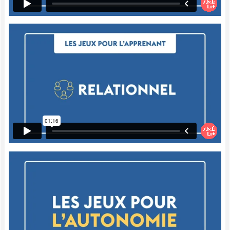
Mémo, c'est très simple. Vous avez juste à
faire des opérations sur des cartons
différents et les réponses à ces équations-
là sont créées sur d'autres cartons. Donc,
vous allez à ce moment-là mettre tous les
cartons à l'envers et puis les enfants se
mettront tout autour.
Alors, un à la fois, ils devront créer des
paires. Donc, on retourne une carte. C'est
comme un plateau de mémoire aussi. Il faut
tout le temps les repositionner au même
endroit. On prend une carte, on la vire et
on la regarde. L'équation est 2 plus 2. On
tourne une autre carte de l'autre côté où il
y a les réponses. Si la réponse est 2, ce
n'est pas une paire, ça ne va pas ensemble.
Alors, on les remet à leur place à l'envers.