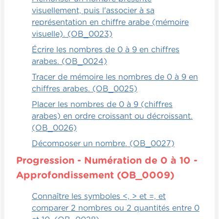
d'un enfant une soustraction. Vous pouvez
visuellement, puis l'associer à sa
aider l'enfant en question pour qu'il ne
représentation en chiffre arabe (mémoire
fasse pas 4-5, évidemment, parce qu'on
visuelle). (OB_0023)
tombe dans les chiffres négatifs. Alors,
Écrire les nombres de 0 à 9 en chiffres
vous pouvez soit lui donner un chiffre à la
arabes. (OB_0024)
fois avec un chiffre plus grand et plus petit
par la suite et l'enfant devra à ce moment-
Tracer de mémoire les nombres de 0 à 9 en
là dire dans l'oreille du premier ami 6-4 par
chiffres arabes. (OB_0025)
exemple.
Placer les nombres de 0 à 9 (chiffres
arabes) en ordre croissant ou décroissant.
Alors, j'avais 6 chocolats et j'en ai mangé 4.
(OB_0026)
L'enfant doit répéter à l'autre enfant, j'ai 6
Décomposer un nombre. (OB_0027)
chocolats et j'en ai mangé 4, etc. jusqu'à la
toute fin. Donc, le dernier doit répéter la
Progression - Numération de 0 à 10 -
phrase et doit être capable de faire la
Approfondissement (OB_0009)
soustraction. Alors, 6-4 égale 2. Alors, il
doit répondre convenablement.
Connaître les symboles <, > et =, et
comparer 2 nombres ou 2 quantités entre 0
Et on refait l'exercice avec d'autres