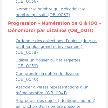
les réponses à ces fameuses équations-là,
(OB_0036)
mélangées. Donc par la suite, l'enfant devra
Nommer le nombre qui précède et le
simplement, avec des crayons de couleur
nombre qui suit. (OB_0037)
s'il le désire, associer l'équation à la bonne
Progression - Numération de 0 à 100 -
réponse.
Dénombrer par dizaines (OB_0011)
Ce qui est bien avec ça, c'est que s'il s'est
Ordonner des collections d'objets (du plus
trompé, c'est parce qu'il aura par exemple
petit au plus grand et inversement).
voulu associer deux réponses pour une
(OB_0038)
même équation. Dans ce cas, ce ne sera
pas possible, alors il saura qu'il a fait une
Utiliser un boulier ou des réglettes.
mauvaise réponse. Il devra recommencer et
(OB_0039)
s'assurer de bien comprendre quelle est la
Comprendre la notion de dizaine.
soustraction et quelle est la différence et le
(OB_0040)
résultat final.
Associer diverses représentations d'un
même nombre. (OB_0041)
Regrouper des objets (identiques ou non)
en fonction d'un nombre présenté