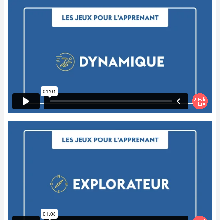
s'il le désire, associer l'équation à la bonne
réponse.
Ce qui est bien avec ça, c'est que s'il s'est
trompé, c'est parce qu'il aura par exemple
voulu associer deux réponses pour une
même équation. Dans ce cas, ce ne sera
pas possible, alors il saura qu'il a fait une
mauvaise réponse. Il devra recommencer et
s'assurer de bien comprendre quelle est la
soustraction et quelle est la différence et le
résultat final.
Analytiques
Donc, le calcul mental peut être travaillé de
diverses façons. Dans ce cas-ci, on peut
utiliser le jeu Mini-Mémo pour faire du
calcul mental rapide. Alors, le jeu Mini-