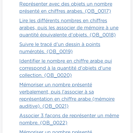
courent, les enfants s'amusent, ils partent à
Représenter avec des objets un nombre
l'exploration et à la découverte du bois et
présenté en chiffres arabes. (OB_0017)
en même temps ils prennent de l'air et tout
Lire les différents nombres en chiffres
le monde s'amuse.
arabes, puis les associer de mémoire à une
quantité équivalente d'objets. (OB_0018)
Alors on associe l'utile à l'agréable.
Suivre le tracé d'un dessin à points
Relationnels
numérotés. (OB_0019)
Identifier le nombre en chiffre arabe qui
Un jeu vraiment amusant, qui est très drôle,
correspond à la quantité d'objets d'une
qui peut être très drôle en fait, c'est le jeu
collection. (OB_0020)
de la rumeur. Donc, les enfants doivent se
Mémoriser un nombre présenté
chuchoter à l'oreille certaines indications et
verbalement, puis l'associer à sa
le dernier doit être capable de répéter la
représentation en chiffre arabe (mémoire
même chose que le premier et aussi donner
auditive). (OB_0021)
la réponse dans ce cas-ci.
Associer 3 façons de représenter un même
Donc, on demande une soustraction. Alors,
nombre. (OB_0022)
le premier enfant doit dire dans l'oreille
Mémoriser un nombre présenté