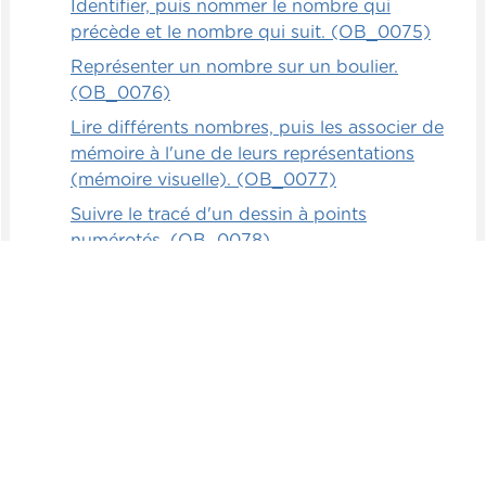
Identifier, puis nommer le nombre qui
précède et le nombre qui suit. (OB_0075)
Représenter un nombre sur un boulier.
(OB_0076)
Lire différents nombres, puis les associer de
mémoire à l'une de leurs représentations
(mémoire visuelle). (OB_0077)
Suivre le tracé d'un dessin à points
numérotés. (OB_0078)
Identifier le nombre présenté (sur un boulier,
avec des réglettes, écrit, etc.). (OB_0079)
Mémoriser un nombre présenté
verbalement, puis l'associer à l'une de ses
représentations (mémoire auditive).
(OB_0080)
Associer 3 façons d'écrire un même nombre.
(OB_0081)