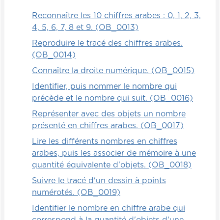
dans le diagramme et qu'il devra mettre à
l'extérieur. Et à ce moment-là, on pourra
Reconnaître les 10 chiffres arabes : 0, 1, 2, 3,
expliquer par la suite de quelle façon
4, 5, 6, 7, 8 et 9. (OB_0013)
procéder.
Reproduire le tracé des chiffres arabes.
(OB_0014)
L'important, c'est que les enfants
s'amusent et qu'ils puissent tous ensemble
Connaître la droite numérique. (OB_0015)
créer leur propre diagramme.
Identifier, puis nommer le nombre qui
précède et le nombre qui suit. (OB_0016)
Explorateurs
Représenter avec des objets un nombre
présenté en chiffres arabes. (OB_0017)
Partons à la chasse au trésor. Donc, les
enfants devront chercher à travers la pièce
Lire les différents nombres en chiffres
les éléments que vous aurez cachés pour
arabes, puis les associer de mémoire à une
créer un diagramme de Venn. Bien sûr,
quantité équivalente d'objets. (OB_0018)
vous aurez caché des cerceaux de
Suivre le tracé d'un dessin à points
différentes catégories, des cartes aussi, des
numérotés. (OB_0019)
moyens de transport par exemple, des
Identifier le nombre en chiffre arabe qui
cartes de chez Amélio, ou simplement leur