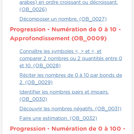
arabes) en ordre croissant ou décroissant.
(OB_0026)
Relationnels
Décomposer un nombre. (OB_0027)
Un beau défi en équipe, mais il faut faire
Progression - Numération de 0 à 10 -
confiance à l'autre équipe également. C'est
Approfondissement (OB_0009)
que chacune des équipes, donc l'équipe A,
l'équipe B, par exemple, qu'ils soient deux,
Connaître les symboles <, > et =, et
trois ou quatre enfants, ça importe peu.
comparer 2 nombres ou 2 quantités entre 0
L'important, c'est qu'ils se mettent
et 10. (OB_0028)
d'accord et qu'ils trouvent les objets.
Réciter les nombres de 0 à 10 par bonds de
2. (OB_0029)
Alors, chaque équipe doit, chacun de leur
côté, trouver des éléments, un nombre
Identifier les nombres pairs et impairs.
d'éléments X, donc par exemple deux
(OB_0030)
cercles, mais il ne faut pas leur dire bien
Découvrir les nombres négatifs. (OB_0031)
sûr. Ils devront trouver tous les éléments
Faire une estimation. (OB_0032)
qu'ils doivent avoir pour créer un vrai
diagramme de Venn et des objets ou des
Progression - Numération de 0 à 100 -