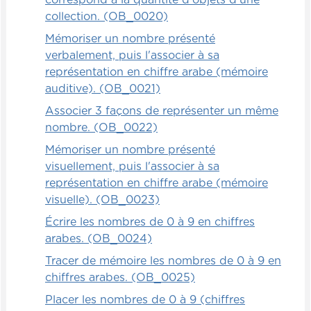
correspond à la quantité d'objets d'une
donner une liste de choses à trouver.
collection. (OB_0020)
Il y aura un nombre vraiment défini
Mémoriser un nombre présenté
d'objets à trouver, mais vous allez aussi
verbalement, puis l'associer à sa
cacher un élément intrus ou même deux
représentation en chiffre arabe (mémoire
intrus. Les enfants devront partir à la
auditive). (OB_0021)
recherche, trouver tous les éléments, et une
Associer 3 façons de représenter un même
fois qu'ils croiront avoir tout trouvé, ils
nombre. (OB_0022)
devront s'installer et créer leur propre
Mémoriser un nombre présenté
diagramme de Venn avec les éléments
visuellement, puis l'associer à sa
trouvés.
représentation en chiffre arabe (mémoire
visuelle). (OB_0023)
S'il manque quelque chose, ils devront à ce
moment-là se le dire et essayer de le
Écrire les nombres de 0 à 9 en chiffres
trouver à travers la pièce, à savoir où est la
arabes. (OB_0024)
fameuse carte qui manque. Sinon, on
Tracer de mémoire les nombres de 0 à 9 en
pourra simplement valider tous ensemble
chiffres arabes. (OB_0025)
et avoir une bonne discussion sur comment
Placer les nombres de 0 à 9 (chiffres
ça a été fait.