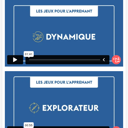
rubans adhésifs ou encore avec le dessin.
L'important, c'est que l'enfant puisse
vraiment manipuler et le créer par lui-
même, donc vraiment réfléchir, analyser de
par lui-même pour pouvoir comprendre
encore plus de quelle façon procéder et
comment utiliser un diagramme de Venn.
Analytiques
Pour bien manipuler, pour bien
comprendre la notion, il faut évidemment
que les enfants puissent la construire par
eux-mêmes. Donc, évidemment, le fait de
le faire, de le voir et de l'analyser va les
aider à assimiler cette notion.
Installez simplement les enfants autour