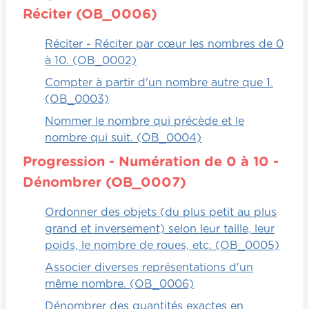
Réciter (OB_0006)
Bref, à la fin de la station, il y aura un
espace pour l'enfant. Au départ donc du
Réciter - Réciter par cœur les nombres de 0
parcours, vous donnez quelques objets aux
à 10. (OB_0002)
enfants pour qu'ils puissent construire leur
Compter à partir d'un nombre autre que 1.
propre diagramme de Venn. Vous pouvez
(OB_0003)
utiliser des cartes de jeu, telles que les
cartes des moyens de transport, à ce
Nommer le nombre qui précède et le
moment-là des moyens de transport de
nombre qui suit. (OB_0004)
type aérien, terrestre ou encore ceux qui
Progression - Numération de 0 à 10 -
font les deux. L'important, c'est qu'il ait la
Dénombrer (OB_0007)
possibilité de choisir les cartes.
Ordonner des objets (du plus petit au plus
Vous donnez aussi deux cerceaux, par
grand et inversement) selon leur taille, leur
exemple, ainsi que des termes utilisés qu'ils
poids, le nombre de roues, etc. (OB_0005)
pourront mettre selon les catégories. Alors,
Associer diverses représentations d'un
dès le début, il doit choisir un des
même nombre. (OB_0006)
éléments, faire le parcours avec son
élément, arriver au bout et le placer. Il
Dénombrer des quantités exactes en