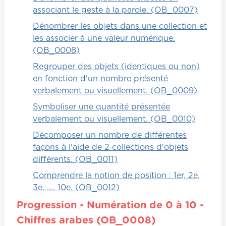
revient, il reprend un autre élément, il va
associant le geste à la parole. (OB_0007)
plus loin et le fait. Juste à temps qu'il ait
Dénombrer les objets dans une collection et
terminé son diagramme de Venn.
les associer à une valeur numérique.
(OB_0008)
Ce qu'on peut faire aussi, par exemple,
Regrouper des objets (identiques ou non)
c'est d'y aller en cours de relais. C'est-à-
en fonction d'un nombre présenté
dire que le premier y va, met son cerceau
verbalement ou visuellement. (OB_0009)
par exemple et il revient, tape dans la main
de son collègue. Il doit prendre un autre
Symboliser une quantité présentée
élément, donc bien le choisir et s'en aller au
verbalement ou visuellement. (OB_0010)
bout et le placer.
Décomposer un nombre de différentes
façons à l'aide de 2 collections d'objets
Évidemment, dans les éléments qu'il aura à
différents. (OB_0011)
choisir, il faut mettre des intrus parce que
Comprendre la notion de position : 1er, 2e,
peut-être qu'un des enfants sera un petit
3e, …, 10e. (OB_0012)
peu trop rapide et n'utilisera pas vraiment
sa réflexion. Il voudra aller trop vite et
Progression - Numération de 0 à 10 -
choisir un intrus qu'il ne pourra pas mettre
Chiffres arabes (OB_0008)