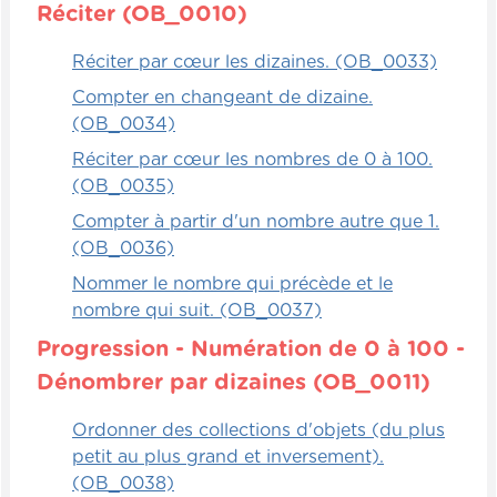
cartes qu'on met à l'intérieur.
Réciter (OB_0010)
Alors, au départ, tout le monde part, ils
Réciter par cœur les dizaines. (OB_0033)
prennent les éléments, ils se consultent et
Compter en changeant de dizaine.
ils mettent tous les éléments d'un côté. Par
(OB_0034)
la suite, les équipes changent de côté et
l'équipe A devra utiliser tous les éléments
Réciter par cœur les nombres de 0 à 100.
que l'équipe B aura trouvés et même chose
(OB_0035)
de l'autre côté, et créer le diagramme de
Compter à partir d'un nombre autre que 1.
Venn avec les objets choisis de l'autre
(OB_0036)
équipe.
Nommer le nombre qui précède et le
nombre qui suit. (OB_0037)
Alors, ça peut être quand même assez
amusant et en même temps, on peut
Progression - Numération de 0 à 100 -
essayer de valider avec eux si ça a été bien
Dénombrer par dizaines (OB_0011)
fait, de quelle façon ils ont procédé,
comment ils se sont mis d'accord. Donc, ça
Ordonner des collections d'objets (du plus
peut amener la discussion au niveau aussi
petit au plus grand et inversement).
du travail d'équipe.
(OB_0038)