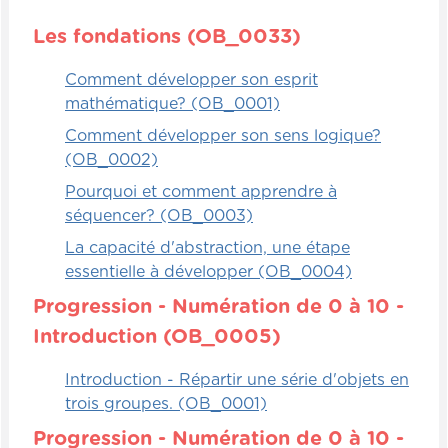
une cloche ou taper sur la table, juste pour
signifier qu'il a terminé.
Les fondations (OB_0033)
Alors, le premier qui a terminé gagne le
Comment développer son esprit
défi, à condition qu'il ait trouvé la bonne
mathématique? (OB_0001)
réponse et qu'il ait bien construit son
Comment développer son sens logique?
diagramme.
(OB_0002)
Dynamiques
Pourquoi et comment apprendre à
séquencer? (OB_0003)
Faire des parcours, c'est vraiment amusant
La capacité d'abstraction, une étape
pour les enfants, bien sûr, mais en même
essentielle à développer (OB_0004)
temps, ça peut travailler leur mémoire et
Progression - Numération de 0 à 10 -
leur motricité. Ce qu'on peut faire ici, c'est
Introduction (OB_0005)
inventer un parcours, un parcours simple
ou complexe, dépendant de ce que vous
Introduction - Répartir une série d'objets en
désirez, avec des cerceaux, avec des
trois groupes. (OB_0001)
rubans adhésifs, avec des chaises, avec des
tables.
Progression - Numération de 0 à 10 -