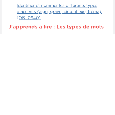
Identifier et nommer les différents types
d’accents (aigu, grave, circonflexe, tréma).
(OB_0640)
J'apprends à lire : Les types de mots
Observer les caractéristiques d'un mot (sa
longueur, le type de lettres, etc.). (OB_0641)
Classer des mots selon leurs similitudes ou
leurs différences. Ex. : même nombre de
lettres, mots au pluriel, mots féminins, etc.
(OB_0642)
Suite