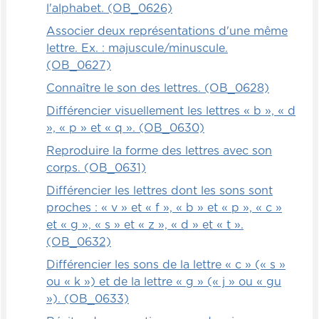
l'alphabet. (OB_0626)
Associer deux représentations d'une même
lettre. Ex. : majuscule/minuscule.
(OB_0627)
Connaître le son des lettres. (OB_0628)
Différencier visuellement les lettres « b », « d
», « p » et « q ». (OB_0630)
Reproduire la forme des lettres avec son
corps. (OB_0631)
Différencier les lettres dont les sons sont
proches : « v » et « f », « b » et « p », « c »
et « g », « s » et « z », « d » et « t ».
(OB_0632)
Différencier les sons de la lettre « c » (« s »
ou « k ») et de la lettre « g » (« j » ou « gu
»). (OB_0633)