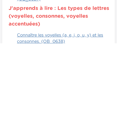
J'apprends à lire : Les types de lettres
(voyelles, consonnes, voyelles
accentuées)
Connaître les voyelles (a, e, i, o, u, y) et les
consonnes. (OB_0638)
Connaître les voyelles accentuées (é, è, ë, ê
et autres voyelles). (OB_0639)
Identifier et nommer les différents types
d’accents (aigu, grave, circonflexe, tréma).
(OB_0640)
J'apprends à lire : Les types de mots
Observer les caractéristiques d'un mot (sa
longueur, le type de lettres, etc.). (OB_0641)
Classer des mots selon leurs similitudes ou