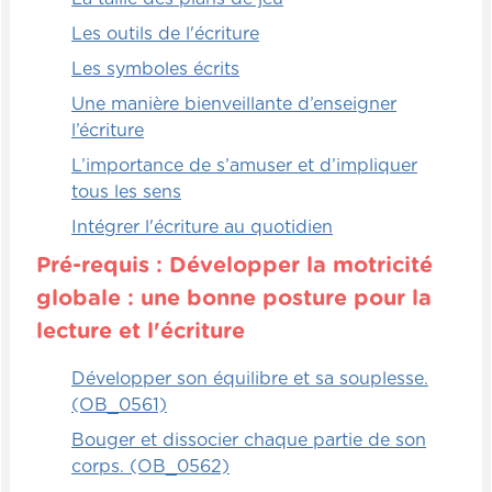
poser des questions fermées pour tenter
de deviner le jouet. Mais ce qui rend ce jeu
Les outils de l'écriture
plus difficile, c'est que l'enfant ne peut
Les symboles écrits
poser qu'un maximum de cinq questions
Une manière bienveillante d’enseigner
différentes.
l’écriture
Une fois que ces cinq questions ont été
L’importance de s’amuser et d’impliquer
posées, il peut noter l'objet qu'il croit
tous les sens
associé et il pense à un autre enfant.
Intégrer l'écriture au quotidien
L'enfant qui aura deviné le plus de jouets
Pré-requis : Développer la motricité
différents sera celui qui va gagner.
Évidemment, on peut ajuster le degré de
globale : une bonne posture pour la
difficulté. On peut augmenter le nombre de
lecture et l'écriture
questions possibles à poser, par exemple,
ce qui va rendre le jeu un peu plus facile.
Développer son équilibre et sa souplesse.
(OB_0561)
Relationnels
Bouger et dissocier chaque partie de son
corps. (OB_0562)
Le jeu qui suit consiste à mettre une carte