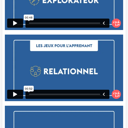
image mentale, donc de créer un tout
cohérent à partir de toutes sortes de
petites questions fermées éparses.
C'est un jeu dynamique et amusant qui
permet à la fois d'élargir le vocabulaire, de
faire travailler sa logique, et d'apprendre à
bien formuler et bien comprendre les
questions fermées.
Dynamiques
Dans le jeu suivant, l'enfant doit imaginer
une action très simple, par exemple arroser
une plante ou ramasser un déchet sur le
sol. Ensuite, l'autre enfant, par le biais de
questions fermées, doit tenter de deviner
l'action dont il est question.