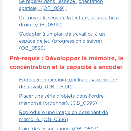
comparer leurs réponses ensuite aux
Se repérer dans l'espace (orientation
siennes.
spatiale). (OB_0591)
Découvrir le sens de la lecture, de gauche à
droite. (OB_0592)
S'adapter à un plan de travail ou à un
espace de jeu (progression à suivre).
(OB_0593)
Pré-requis : Développer la mémoire, la
concentration et la capacité à encoder
Entraîner sa mémoire (incluant sa mémoire
de travail). (OB_0594)
Placer une série d'objets dans l'ordre
mémorisé (ordonner). (OB_0595)
Reproduire une image en dessinant de
mémoire. (OB_0596)
Faire des associations. (OB_0597)