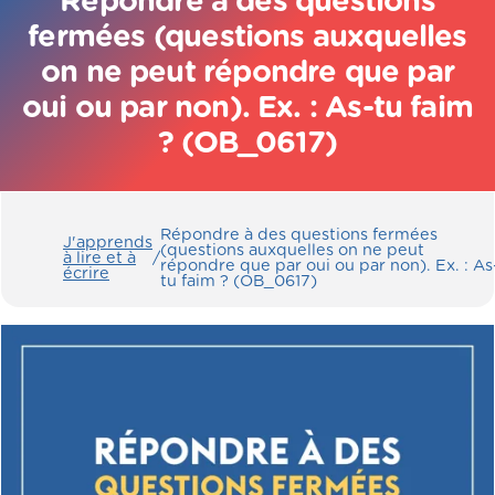
Répondre à des questions
fermées (questions auxquelles
on ne peut répondre que par
oui ou par non). Ex. : As-tu faim
? (OB_0617)
Répondre à des questions fermées
J'apprends
(questions auxquelles on ne peut
à lire et à
/
répondre que par oui ou par non). Ex. : As
écrire
tu faim ? (OB_0617)