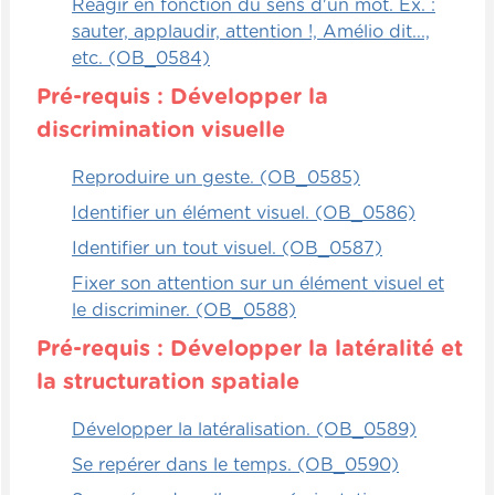
Réagir en fonction du sens d'un mot. Ex. :
pour travailler l'expression des questions
sauter, applaudir, attention !, Amélio dit...,
fermées.
etc. (OB_0584)
Pré-requis : Développer la
Autonomie
discrimination visuelle
Le jeu suivant est réservé à des enfants qui
Reproduire un geste. (OB_0585)
sont déjà des lecteurs, évidemment. Alors,
tout simplement, il y a des questions très
Identifier un élément visuel. (OB_0586)
précises dont la réponse est oui ou non et
Identifier un tout visuel. (OB_0587)
l'enfant doit y répondre. Est-ce que j'aime
Fixer son attention sur un élément visuel et
le sucré ? Est-ce que j'aime les choses
le discriminer. (OB_0588)
salées ? Est-ce que j'aime aller à la mer, à la
montagne ?
Pré-requis : Développer la latéralité et
la structuration spatiale
Ensuite, une fois que l'enfant a répondu à
toutes les questions, il peut aller
Développer la latéralisation. (OB_0589)
questionner des gens de son entourage,
Se repérer dans le temps. (OB_0590)
des amis, ses parents, peu importe, et