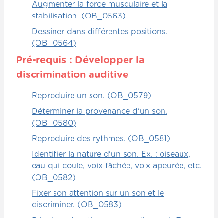
Augmenter la force musculaire et la
sur le front d'un enfant qui ne l'a pas vue et
stabilisation. (OB_0563)
il doit poser des questions fermées pour
parvenir à deviner de quelle carte il s'agit.
Dessiner dans différentes positions.
Alors, c'est très efficace pour travailler les
(OB_0564)
questions fermées, travailler les réponses
Pré-requis : Développer la
fermées parce que, quand les enfants sont
discrimination auditive
très jeunes, ils vont avoir tendance à
répondre autre chose que oui et non.
Reproduire un son. (OB_0579)
Les apprentissages se font de part et
Déterminer la provenance d'un son.
d'autre, du joueur qui est sur la sellette et
(OB_0580)
du groupe. Puis, évidemment, on peut
Reproduire des rythmes. (OB_0581)
changer l'enfant qui est sur la sellette avec
Identifier la nature d'un son. Ex. : oiseaux,
la carte sur le front rapidement. Alors, c'est
eau qui coule, voix fâchée, voix apeurée, etc.
un jeu dynamique où on peut faire plein de
(OB_0582)
manches qui travaillent le vocabulaire.
Fixer son attention sur un son et le
Cela peut mener à des trucs à deviner qui
discriminer. (OB_0583)
sont très rigolos et qui sont très efficaces