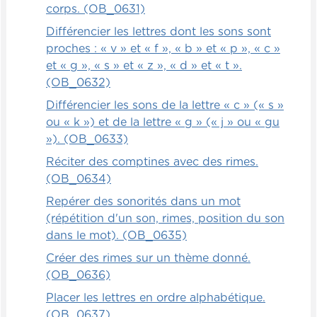
corps. (OB_0631)
Différencier les lettres dont les sons sont
proches : « v » et « f », « b » et « p », « c »
et « g », « s » et « z », « d » et « t ».
(OB_0632)
Différencier les sons de la lettre « c » (« s »
ou « k ») et de la lettre « g » (« j » ou « gu
»). (OB_0633)
Réciter des comptines avec des rimes.
(OB_0634)
Repérer des sonorités dans un mot
(répétition d'un son, rimes, position du son
dans le mot). (OB_0635)
Créer des rimes sur un thème donné.
(OB_0636)
Placer les lettres en ordre alphabétique.
(OB_0637)