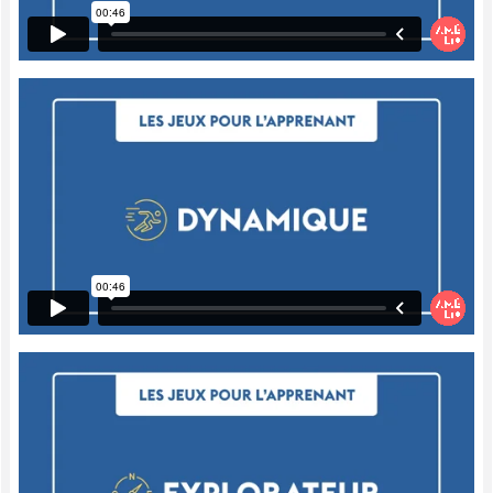
Alors, pour ce faire, ils doivent jouer à
poser des questions et répondre à des
questions fermées pour devenir habiles
puis pour que leur cerveau développe la
capacité à être capable de répondre
rapidement.
Analytiques
Le Sphinx est probablement le jeu par
excellence pour jouer avec des questions
fermées. Les enfants doivent découvrir les
cartes que possède un autre enfant en
posant des questions qui se répondent par
oui ou par non. "C'est vivant ou non
vivant?" "Est-ce que c'est un jouet?" "Est-
ce que c'est un humain?" Peu importe la
question qui est posée, l'objectif est, avec
les diverses réponses, de se créer une