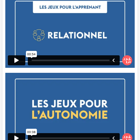
Âne », le second « Bison » et le troisième «
Canard ». Ça a l'air bien facile comme ça,
peut-être que ça se complique un peu avec
les animaux, mais si on commence à
demander des noms d'arbres, de fleurs, de
filles, de garçons, eh bien ça peut se corser,
mais les enfants adorent ça de toute
manière.
Dynamiques
On peut apprendre l'ordre alphabétique en
jouant à un jeu de parcours. En fait, à
chaque fois qu'un enfant réalise le
parcours, il va récolter une lettre qu'il va
pouvoir aller déposer à la fin du parcours
en question.