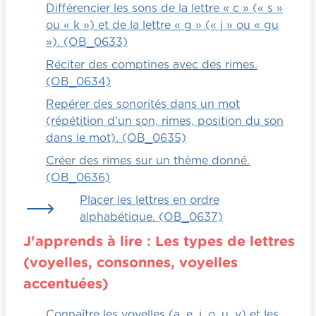
Différencier les sons de la lettre « c » (« s »
ou « k ») et de la lettre « g » (« j » ou « gu
»). (OB_0633)
Réciter des comptines avec des rimes.
(OB_0634)
Repérer des sonorités dans un mot
(répétition d'un son, rimes, position du son
dans le mot). (OB_0635)
Créer des rimes sur un thème donné.
(OB_0636)
Placer les lettres en ordre
alphabétique. (OB_0637)
J'apprends à lire : Les types de lettres
(voyelles, consonnes, voyelles
accentuées)
Connaître les voyelles (a, e, i, o, u, y) et les