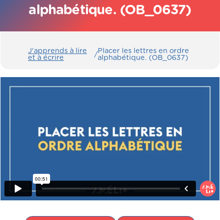
alphabétique. (OB_0637)
J'apprends à lire
Placer les lettres en ordre
/
et à écrire
alphabétique. (OB_0637)