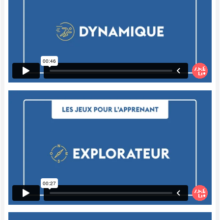
Alors, ce qui est important, c'est qu'avec la
répétition, en multipliant les jeux qui
demandent justement de placer des
éléments en ordre alphabétique, l'enfant va
développer des trucs et il va devenir de
plus en plus rapide. Et c'est l'objectif
recherché.
Analytiques
Un jeu qui est très intéressant, c'est de
trouver un thème, puis de tenter de trouver,
à l'intérieur de ce thème-là, des mots qui
répondent aux thèmes et qui sont dans
l'ordre alphabétique.
Alors, par exemple, si le thème, ce sont les
animaux, eh bien dans le jeu A à Z, le
premier enfant va peut-être pouvoir dire «