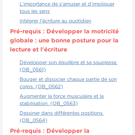
L’importance de s’amuser et d’impliquer
simple. Tout simplement, des lettres de
tous les sens
l'alphabet vont être insérées dans les
pochettes des fanions. Évidemment, on va
Intégrer l'écriture au quotidien
tout mélanger les fanions. L'objectif des
Pré-requis : Développer la motricité
enfants, groupe par groupe, est de
globale : une bonne posture pour la
remettre les diverses lettres dans l'ordre
alphabétique le plus rapidement possible.
lecture et l'écriture
L'équipe qui sera la plus rapide, qui
Développer son équilibre et sa souplesse.
coopérera plus efficacement ensemble,
(OB_0561)
ben, va gagner la manche.
Bouger et dissocier chaque partie de son
corps. (OB_0562)
Relationnels
Augmenter la force musculaire et la
stabilisation. (OB_0563)
Les enfants peuvent jouer au jeu "Décide".
Ils vont utiliser deux dés. Un dé contient un
Dessiner dans différentes positions.
thème. Que le thème soit des types
(OB_0564)
d'habitation, des aliments délicieux ou des
Pré-requis : Développer la
desserts étranges, peu importe le thème.