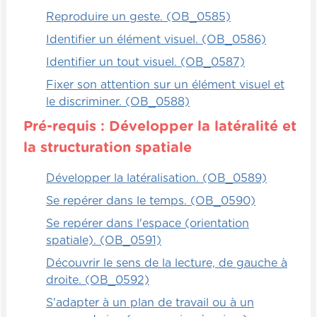
avec les lettres de l'alphabet dans le jeu de
Reproduire un geste. (OB_0585)
cartes Amélio sur l'alphabet. Il peut créer
un ou deux petits obstacles à franchir pour
Identifier un élément visuel. (OB_0586)
ensuite aller placer sur le sol la lettre qu'il a
Identifier un tout visuel. (OB_0587)
pigée. Puis, il retourne à travers les
Fixer son attention sur un élément visuel et
obstacles, prend une autre lettre et revient
le discriminer. (OB_0588)
la placer exactement au bon endroit par
rapport à la première lettre.
Pré-requis : Développer la latéralité et
la structuration spatiale
Combien de temps cela va-t-il prendre à
l'enfant pour faire l'alphabet en entier dans
Développer la latéralisation. (OB_0589)
l'ordre alphabétique ? C'est ce qu'il reste à
Se repérer dans le temps. (OB_0590)
voir.
Se repérer dans l'espace (orientation
spatiale). (OB_0591)
Découvrir le sens de la lecture, de gauche à
droite. (OB_0592)
S'adapter à un plan de travail ou à un