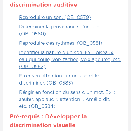
discrimination auditive
On va inscrire des mots reliés à ces thèmes
différents puis on va les insérer sur les
Reproduire un son. (OB_0579)
faces du premier dé.
Déterminer la provenance d'un son.
(OB_0580)
Sur le second dé, on va insérer diverses
lettres, souvent les plus fréquentes. Alors,
Reproduire des rythmes. (OB_0581)
les enfants doivent lancer les deux dés puis
Identifier la nature d'un son. Ex. : oiseaux,
tenter de trouver, à partir du thème et de la
eau qui coule, voix fâchée, voix apeurée, etc.
lettre, un mot qui est commun aux deux, en
(OB_0582)
fait. Ça demande beaucoup d'agilité
Fixer son attention sur un son et le
d'esprit. Les enfants doivent penser vite et
discriminer. (OB_0583)
ça fait appel à l'alphabet et à l'ordre
alphabétique.
Réagir en fonction du sens d'un mot. Ex. :
sauter, applaudir, attention !, Amélio dit...,
Autonomie
etc. (OB_0584)
Pré-requis : Développer la
L'enfant, en jouant tout seul, peut
discrimination visuelle
s'organiser pour mettre toutes les cartes