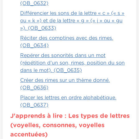
(OB_0632)
en magasin pour aider l'enfant à bien tenir
un crayon. Ce que j'aime beaucoup, c'est
Différencier les sons de la lettre « c » (« s »
de tracer deux yeux, un nez et une bouche
ou « k ») et de la lettre « g » (« j » ou « gu
sur l'angle du pouce de l'enfant. Quand on
»). (OB_0633)
fait cela, on lui dit : "Regarde, il faut
Réciter des comptines avec des rimes.
toujours que tu voies le petit bonhomme
(OB_0634)
que j'ai tracé sur ton doigt quand tu écris."
Repérer des sonorités dans un mot
On peut aussi mettre un point, par
(répétition d'un son, rimes, position du son
exemple, sur le dessus du doigt et lui dire :
dans le mot). (OB_0635)
"Le point, il faut toujours que tu l'alignes
avec le ciel." Cela fournit sur sa main à lui
Créer des rimes sur un thème donné.
des repères visuels. Tant qu'à mettre un
(OB_0636)
petit point sur son doigt, mettez-lui un
Placer les lettres en ordre alphabétique.
petit cœur. C'est encore plus mignon et
(OB_0637)
sympathique, mais l'enfant va avoir besoin
J'apprends à lire : Les types de lettres
d'un repère visuel sur son propre corps
pour comprendre. Le mouvement est
(voyelles, consonnes, voyelles
complexe et on peut lui donner le crayon
accentuées)
juste pour qu'il tienne sans lui faire écrire,