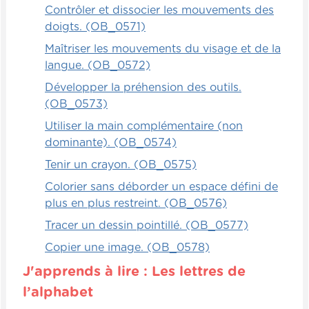
s'empoignent facilement, car au départ,
Contrôler et dissocier les mouvements des
l'enfant va carrément prendre dans sa main
doigts. (OB_0571)
pour tranquillement arriver à tenir comme
Maîtriser les mouvements du visage et de la
un crayon. Alors nous passons des grosses
langue. (OB_0572)
craies aux plus petites craies, puis aux
Développer la préhension des outils.
crayons de cire. Le summum pour l'enfant,
(OB_0573)
ce sont les super crayons-feutres.
Évidemment, on peut lui mettre des
Utiliser la main complémentaire (non
crayons-feutres dans les mains bien avant
dominante). (OB_0574)
cela, mais quand on a fait cette
Tenir un crayon. (OB_0575)
progression-là, exactement dans le bon
Colorier sans déborder un espace défini de
ordre, quand on arrive au stade du
plus en plus restreint. (OB_0576)
pinceau, qui peut être avant le crayon-
feutre ou du crayon-feutre, on va enseigner
Tracer un dessin pointillé. (OB_0577)
à l'enfant à bien positionner l'outil dans ses
Copier une image. (OB_0578)
mains.
J'apprends à lire : Les lettres de
Nous vous donnerons une fiche qui permet
l’alphabet
de voir les quatre façons de tenir un crayon