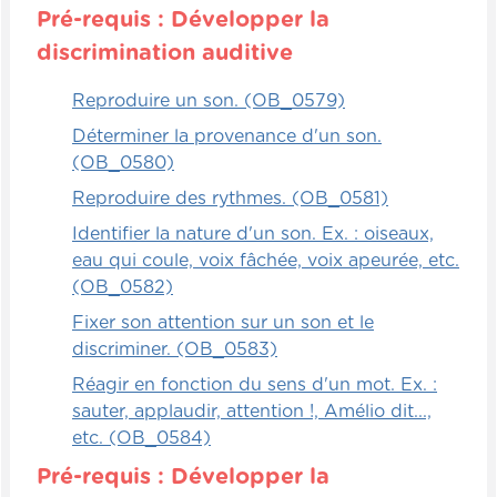
Pré-requis : Développer la
des traits horizontaux, des traits verticaux,
des trucs très, très simples qu'on va lui
discrimination auditive
demander de reproduire parce qu'il faut
Reproduire un son. (OB_0579)
qu'il apprenne à mémoriser un symbole ou
à tracer avec un gabarit à côté.
Déterminer la provenance d'un son.
(OB_0580)
C'est vraiment la première étape. Dès qu'on
Reproduire des rythmes. (OB_0581)
va entrer dans ce type d'exercice
proprement dit, la première étape, quand
Identifier la nature d'un son. Ex. : oiseaux,
l'enfant est très jeune, il faut adapter la
eau qui coule, voix fâchée, voix apeurée, etc.
taille des outils à ce que l'enfant peut gérer.
(OB_0582)
S'il met des trucs dans sa bouche, on ne lui
Fixer son attention sur un son et le
donnera pas des petits objets durs qu'il
discriminer. (OB_0583)
peut avaler. Ce n'est vraiment pas idéal.
Réagir en fonction du sens d'un mot. Ex. :
Alors là, c'est vraiment le bon jugement du
sauter, applaudir, attention !, Amélio dit...,
parent qui est important, mais pour vous
etc. (OB_0584)
donner des idées, pour vous suggérer
quelques outils, la laine est vraiment un
Pré-requis : Développer la
outil formidable pour apprendre à