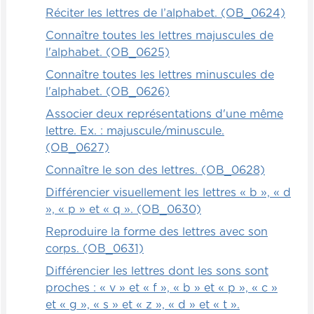
recommandées par les ergothérapeutes,
Réciter les lettres de l’alphabet. (OB_0624)
qui sont adaptées pour écrire. Vous verrez
Connaître toutes les lettres majuscules de
qu'il y en a des très surprenantes, mais si
l'alphabet. (OB_0625)
l'enfant tient le crayon de cette manière,
Connaître toutes les lettres minuscules de
cela va parfaitement. Alors, je vous invite à
l'alphabet. (OB_0626)
télécharger cela et il faut vraiment
enseigner à l'enfant à tenir le pinceau ou le
Associer deux représentations d'une même
crayon-feutre de façon appropriée avant
lettre. Ex. : majuscule/minuscule.
de passer à des outils encore plus
(OB_0627)
sophistiqués. Il est important de prendre le
Connaître le son des lettres. (OB_0628)
temps de replacer sa main, de replacer le
Différencier visuellement les lettres « b », « d
crayon constamment les premières fois
», « p » et « q ». (OB_0630)
pour qu'il prenne immédiatement de
bonnes habitudes.
Reproduire la forme des lettres avec son
corps. (OB_0631)
Au début, nous serons très rigides sur ce
Différencier les lettres dont les sons sont
point parce que très rapidement, en
proches : « v » et « f », « b » et « p », « c »
quelques jours, cela va venir de soi. S'il y a
et « g », « s » et « z », « d » et « t ».
de la difficulté, il y a des outils disponibles