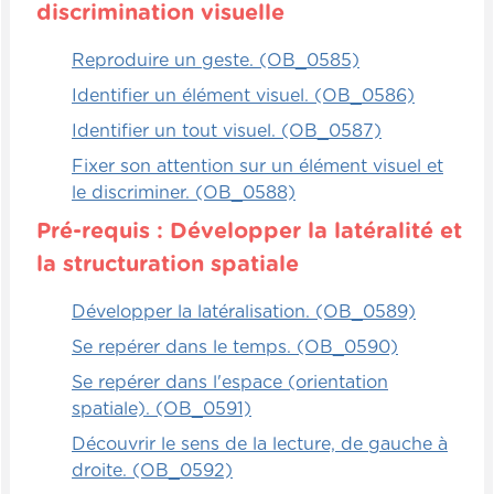
discrimination visuelle
reproduire une forme, un dessin ou une
lettre. Pour l'enfant, ce n'est pas menaçant
Reproduire un geste. (OB_0585)
parce que ce n'est pas permanent. Même si
Identifier un élément visuel. (OB_0586)
ce n'est pas parfait, ce n'est pas grave.
Sans jugement, il est en train d'essayer de
Identifier un tout visuel. (OB_0587)
travailler avec un bout de laine, il n'y a pas
Fixer son attention sur un élément visuel et
de problème.
le discriminer. (OB_0588)
Ensuite, on va pouvoir travailler avec des
Pré-requis : Développer la latéralité et
petits objets comme des perles, des baies,
la structuration spatiale
des petites passes, plus ou moins grosses,
dépendamment de l'âge de l'enfant.
Développer la latéralisation. (OB_0589)
Encore une fois, on peut lui tracer un
Se repérer dans le temps. (OB_0590)
gabarit sur une grande feuille qu'il doit
Se repérer dans l'espace (orientation
tenter de remplir avec les perles. Ou on lui
spatiale). (OB_0591)
donne une image, par exemple, d'un cercle,
et il doit tenter de faire un cercle avec les
Découvrir le sens de la lecture, de gauche à
perles en question. Ensuite, l'argile, la pâte
droite. (OB_0592)
à modeler, c'est fabuleux. Apprendre à