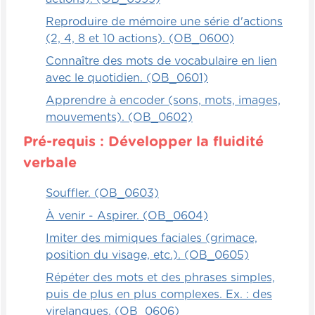
inutile de l'exposer aux lettres. On peut
Reproduire de mémoire une série d'actions
bien faire des comptines, des chansons
(2, 4, 8 et 10 actions). (OB_0600)
avec les lettres, mais il n'est pas prêt tant
Connaître des mots de vocabulaire en lien
qu'il n'est pas capable de mémoriser une
avec le quotidien. (OB_0601)
forme extrêmement simple avant de le faire
avec des lettres.
Apprendre à encoder (sons, mots, images,
mouvements). (OB_0602)
Alors l'argile et la pâte à modeler, les petits
Pré-requis : Développer la fluidité
post-it merveilleux. Cela fait travailler la
pince. Il faut que l'enfant retire une feuille
verbale
une par une, et il peut devoir, par exemple,
Souffler. (OB_0603)
reproduire un cercle en post-it, ce qui peut
être bien intéressant. Le ruban à masquer,
À venir - Aspirer. (OB_0604)
alors les rubans qu'on utilise pour protéger
Imiter des mimiques faciales (grimace,
les murs quand on peint, c'est vraiment
position du visage, etc.). (OB_0605)
extraordinaire. On peut faire des formes et
Répéter des mots et des phrases simples,
des lettres géantes sur le sol. On peut faire
puis de plus en plus complexes. Ex. : des
marcher l'enfant dessus. Il y a plein de
virelangues. (OB_0606)
choses qu'on peut faire avec cela. Les