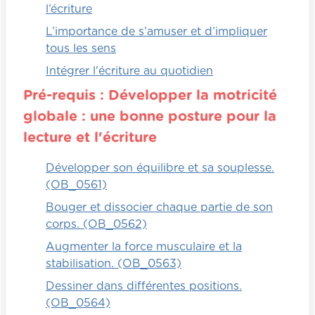
l’écriture
jouer, expérimenter, mais dès qu'on va
L’importance de s’amuser et d’impliquer
commencer à l'amener dans des exercices
tous les sens
d'écriture proprement dits, c'est-à-dire
qu'on va lui donner des gabarits de choses
Intégrer l'écriture au quotidien
à reproduire, ces gabarits vont avoir une
Pré-requis : Développer la motricité
progression très précise que je vais vous
globale : une bonne posture pour la
indiquer dans une prochaine capsule.
lecture et l'écriture
Mais initialement, quand on veut lui faire
reproduire, par exemple, un cercle, une
Développer son équilibre et sa souplesse.
croix, n'importe quelle forme avant d'arriver
(OB_0561)
aux lettres, il y a une progression proposée
Bouger et dissocier chaque partie de son
qui est optimale. Laissez l'enfant jouer là-
corps. (OB_0562)
dedans tout en ne lui interdisant pas
d'utiliser d'autres médiums évidemment.
Augmenter la force musculaire et la
Alors, les premiers outils d'écriture qu'on
stabilisation. (OB_0563)
peut utiliser, et là je parle d'écriture, vous
Dessiner dans différentes positions.
allez voir que les symboles de pré-graphie
(OB_0564)
qu'on va utiliser, c'est plutôt des cercles,