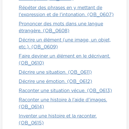
petits bâtonnets, que ce soit des bâtonnets
Répéter des phrases en y mettant de
de bois, des petites branches ou des
l'expression et de l'intonation. (OB_0607)
bâtonnets de glace, encore une fois, il doit
Prononcer des mots dans une langue
reproduire diverses formes.
étrangère. (OB_0608)
C'est la première étape. C'est avec des
Décrire un élément (une image, un objet,
objets du quotidien, avec toutes sortes de
etc.). (OB_0609)
choses qu'il va manipuler tout doucement
Faire deviner un élément en le décrivant.
en apprenant tranquillement. Ensuite, nous
(OB_0610)
passons à quelque chose d'un peu plus
Décrire une situation. (OB_0611)
formel, d'un peu plus proche de l'écriture
en tant que telle, qui est la peinture à
Décrire une émotion. (OB_0612)
doigts ou à pied, parce que pour les
Raconter une situation vécue. (OB_0613)
enfants, danser sur une feuille, c'est très
Raconter une histoire à l'aide d'images.
intéressant. On peut lui demander de
(OB_0614)
former des cercles, par exemple, avec ses
pieds. Éventuellement, c'est beaucoup plus
Inventer une histoire et la raconter.
ludique pour apprendre les lettres de lui
(OB_0615)
demander de tracer un grand A par terre