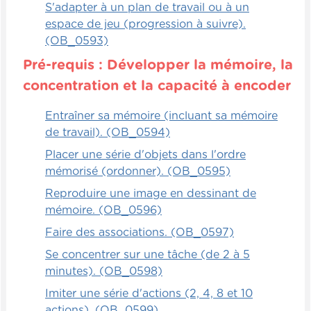
S'adapter à un plan de travail ou à un
faire des traits verticaux, des traits
espace de jeu (progression à suivre).
horizontaux, à faire des cercles, pour aller
(OB_0593)
tranquillement vers la reproduction de
Pré-requis : Développer la mémoire, la
gabarits de lettres.
concentration et la capacité à encoder
Généralement, on va offrir à l'enfant un
gabarit, c'est-à-dire la trace de la lettre ou
Entraîner sa mémoire (incluant sa mémoire
du symbole ou du dessin qu'on veut qu'il
de travail). (OB_0594)
trace. On va lui faire mettre ces objets-là
Placer une série d'objets dans l'ordre
sur cette trace-là, sur l'empreinte qui est
mémorisé (ordonner). (OB_0595)
sur la feuille. Ensuite, on va lui donner le
gabarit et lui dire : "Regarde-le et
Reproduire une image en dessinant de
maintenant, j'aimerais que tu fasses la
mémoire. (OB_0596)
même forme à côté." Nous sommes déjà à
Faire des associations. (OB_0597)
un niveau intellectuellement un peu plus
Se concentrer sur une tâche (de 2 à 5
élevé. Puis, par la suite, il va devoir se
minutes). (OB_0598)
souvenir de la forme, un cercle par
exemple, et la reproduire de mémoire. Tant
Imiter une série d'actions (2, 4, 8 et 10
qu'il n'est pas capable de faire cela, il est
actions). (OB_0599)