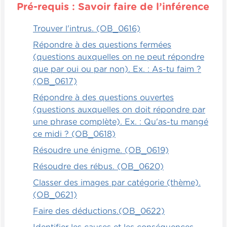
Pré-requis : Savoir faire de l’inférence
avec ses orteils pleins de peinture rouge,
préférablement l'été, quand il fait beau,
Trouver l'intrus. (OB_0616)
que les enfants puissent être dehors,
Répondre à des questions fermées
évidemment. Mais c'est quelque chose
(questions auxquelles on ne peut répondre
d'hyper ludique.
que par oui ou par non). Ex. : As-tu faim ?
Je répète le processus : il est important de
(OB_0617)
démarrer en travaillant sur une surface. Par
Répondre à des questions ouvertes
exemple, j'ai mis du ruban gommé à terre
(questions auxquelles on doit répondre par
et l'enfant doit marcher le long du gabarit
une phrase complète). Ex. : Qu'as-tu mangé
ou déposer quelque chose sur un gabarit
ce midi ? (OB_0618)
plus petit sur une table, et il doit mettre la
Résoudre une énigme. (OB_0619)
pâte à modeler pour suivre la forme qu'on
lui a demandé de faire, puis ensuite suivre
Résoudre des rébus. (OB_0620)
la forme avec des perles. Après cela, on
Classer des images par catégorie (thème).
passe à imiter la forme qui est à côté pour
(OB_0621)
finalement mémoriser la forme. Ces étapes
Faire des déductions.(OB_0622)
sont toujours importantes.