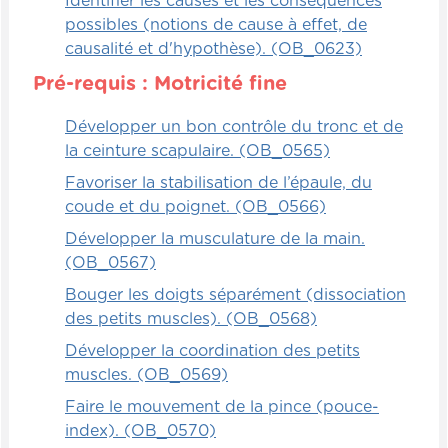
Identifier les causes et les conséquences
Une fois que nous avons fait dessiner
possibles (notions de cause à effet, de
l'enfant avec la peinture à doigts ou à pied,
causalité et d'hypothèse). (OB_0623)
c'est très amusant et très ludique. Ensuite,
Pré-requis : Motricité fine
nous passons à quelque chose d'un peu
plus sérieux, comme la crème à raser ou
Développer un bon contrôle du tronc et de
n'importe quel matériel qui n'est pas trop
la ceinture scapulaire. (OB_0565)
salissant et qui a une texture intéressante. Il
va carrément tracer avec la crème à raser.
Favoriser la stabilisation de l’épaule, du
Cela s'utilise très bien sur une fenêtre et
coude et du poignet. (OB_0566)
cela s'efface bien, car quand l'enfant
Développer la musculature de la main.
efface, il est encore en train de travailler sa
(OB_0567)
musculature, ce qui est vraiment
Bouger les doigts séparément (dissociation
extraordinaire pour lui.
des petits muscles). (OB_0568)
Ensuite, nous passons aux choses sérieuses
Développer la coordination des petits
en utilisant des grosses craies, peut-être
muscles. (OB_0569)
sur l'asphalte, encore une fois, où l'enfant
Faire le mouvement de la pince (pouce-
va pouvoir jouer et expérimenter. Il y a
index). (OB_0570)
aussi des gros crayons de cire qui