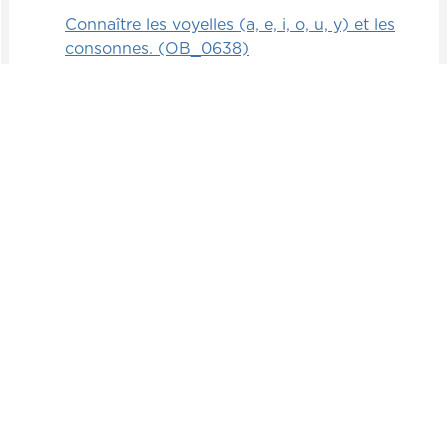
Connaître les voyelles (a, e, i, o, u, y) et les
consonnes. (OB_0638)
Connaître les voyelles accentuées (é, è, ë, ê
et autres voyelles). (OB_0639)
Identifier et nommer les différents types
d’accents (aigu, grave, circonflexe, tréma).
(OB_0640)
J'apprends à lire : Les types de mots
Observer les caractéristiques d'un mot (sa
longueur, le type de lettres, etc.). (OB_0641)
Classer des mots selon leurs similitudes ou
leurs différences. Ex. : même nombre de
lettres, mots au pluriel, mots féminins, etc.
(OB_0642)
Suite