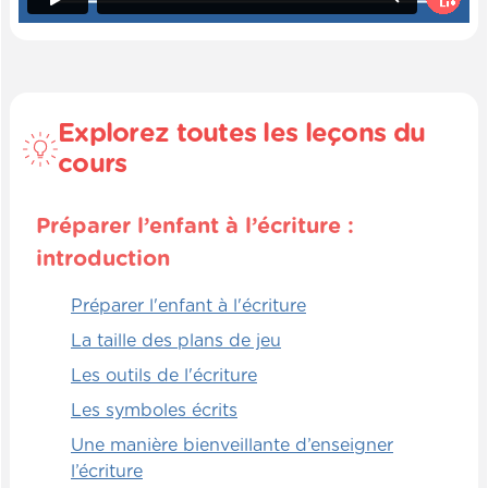
travailler leur mémoire.
Explorateurs
Les jeux **La Règle Secrète** et **Les
Explorez toutes les leçons du
Décrypteurs** sont deux jeux compatibles
cours
Amélio qui sont absolument fabuleux pour
faire travailler les méninges, résoudre des
énigmes, faire de l'inférence, faire des liens
Préparer l’enfant à l’écriture :
logiques.
introduction
Alors, je vous invite à aller consulter les
Préparer l'enfant à l'écriture
vidéos et les fiches de ces jeux-là. Ce sont
La taille des plans de jeu
de vrais petits bijoux dynamiques,
Les outils de l'écriture
intéressants à jouer et très efficaces pour
développer cet objectif pédagogique.
Les symboles écrits
Une manière bienveillante d’enseigner
Relationnels
l’écriture