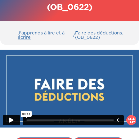
(OB_0622)
J'apprends à lire et à
Faire des déductions.
/
écrire
(OB_0622)