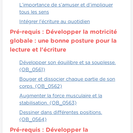
L’importance de s’amuser et d’impliquer
Un enfant doit faire une affirmation, mais il
tous les sens
doit choisir une émotion qui n'a aucun
rapport avec l'affirmation. Les autres
Intégrer l'écriture au quotidien
enfants doivent identifier l'émotion qu'il a
Pré-requis : Développer la motricité
exprimée. Par exemple : "J'ai très faim." Les
globale : une bonne posture pour la
enfants doivent déterminer que l'émotion
associée est la tristesse.
lecture et l'écriture
Développer son équilibre et sa souplesse.
Puis, après ça, on va demander aux enfants
(OB_0561)
quelle émotion aurait dû être prouvée en
fait quand l'enfant a faim. Est-ce que c'est
Bouger et dissocier chaque partie de son
vraiment la tristesse ou il y aurait quelque
corps. (OB_0562)
chose d'autre ? Ça peut permettre des
Augmenter la force musculaire et la
discussions très intéressantes et ça fait en
stabilisation. (OB_0563)
sorte que les enfants apprennent à faire la
Dessiner dans différentes positions.
distinction entre les incohérences et les
(OB_0564)
éléments cohérents.
Pré-requis : Développer la