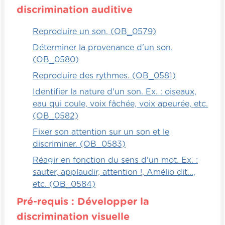
Autonomie
discrimination auditive
Les voyages à Amélio sont une source de
Reproduire un son. (OB_0579)
questions d'inférence fabuleuses, donc
Déterminer la provenance d'un son.
pour travailler les déductions logiques,
(OB_0580)
c'est extraordinaire. L'enfant en autonomie
peut faire le voyage, c'est-à-dire être le
Reproduire des rythmes. (OB_0581)
héros de cette aventure en immersion
Identifier la nature d'un son. Ex. : oiseaux,
sensorielle où il mime et vit une aventure.
eau qui coule, voix fâchée, voix apeurée, etc.
(OB_0582)
Et une fois que c'est fait, on peut poser
Fixer son attention sur un son et le
diverses questions d'inférence à l'enfant où
discriminer. (OB_0583)
il doit faire appel à son raisonnement, à sa
logique, à ses souvenirs, à sa capacité de
Réagir en fonction du sens d'un mot. Ex. :
déduction pour répondre efficacement.
sauter, applaudir, attention !, Amélio dit...,
etc. (OB_0584)
Pré-requis : Développer la
discrimination visuelle