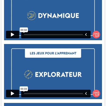
des déductions, de poser des questions
d'inférence aux enfants à partir d'une
image ou d'un texte, c'est quelque chose
d'extraordinaire.
Pour faire de l'inférence, par exemple, je
peux demander à partir d'une image :
"Pendant quelle saison se passe cette
scène-là ?" L'enfant, juste en observant
l'image puis divers indices, va pouvoir tirer
des conclusions, faire une déduction.
De la même façon, quand je lui lis un texte,
je peux poser des questions : "Quelle est
l'intention ?" "Comment se sentait le
personnage ?" Même si ce n'est pas
explicitement indiqué dans le texte, l'enfant
peut le déduire.