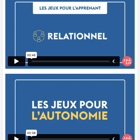
Alors, ce qui est important, c'est de
prendre l'habitude de questionner l'enfant
avec des questions d'inférence.
Dynamiques
Dans le cadre d'un parcours à obstacles
complexes, à certaines stations, on peut
retrouver soit des énigmes mathématiques,
soit des petits textes avec des questions
d'inférence ou tout simplement une image,
encore une fois avec des questions
d'inférence qui peuvent être soit écrites,
soit imagées si l'enfant est non-lecteur.
Les enfants adorent jouer à ça, et c'est une
très, très, très, très bonne façon de leur
faire aimer faire de l'inférence et de faire