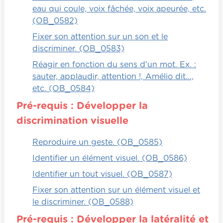
bien à cet exercice-là. Il s'agit de mettre
eau qui coule, voix fâchée, voix apeurée, etc.
chaque mot d'une phrase dans une marelle
(OB_0582)
différente et d'éparpiller les marelles un
Fixer son attention sur un son et le
petit peu partout dans la classe.
discriminer. (OB_0583)
Réagir en fonction du sens d'un mot. Ex. :
Le jeu, c'est que les enfants doivent
sauter, applaudir, attention !, Amélio dit...,
retrouver chacun des mots, les mettre dans
etc. (OB_0584)
l'ordre, mais dans une forme de marelle.
Donc, avec un mot au début, deux mots
Pré-requis : Développer la
suivants, jusqu'à ce que la phrase se
discrimination visuelle
termine au ciel, comme dans une marelle
traditionnelle.
Reproduire un geste. (OB_0585)
Identifier un élément visuel. (OB_0586)
Une fois que les enfants ont réussi en
Identifier un tout visuel. (OB_0587)
équipe à reconstituer la phrase, ils doivent
alors tout simplement jouer à la marelle et
Fixer son attention sur un élément visuel et
sauter sur les différents mots en les
le discriminer. (OB_0588)
comptant tout simplement. C'est amusant,
Pré-requis : Développer la latéralité et