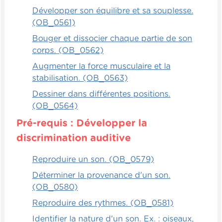
nombre différent de mots. L'enfant doit,
Développer son équilibre et sa souplesse.
pour chaque mot, prendre un jeton de
(OB_0561)
décompte de manière à pouvoir compter à
Bouger et dissocier chaque partie de son
la fin combien il y a de mots dans sa
corps. (OB_0562)
phrase.
Augmenter la force musculaire et la
Ensuite, on peut même pousser le concept
stabilisation. (OB_0563)
un petit peu plus loin puis demander aux
Dessiner dans différentes positions.
enfants de se placer en ordre croissant, de
(OB_0564)
la plus petite phrase jusqu'à la plus grande
Pré-requis : Développer la
phrase, selon le nombre de jetons ou
d'objets qu'ils ont en main.
discrimination auditive
Les enfants aiment ça, c'est très rapide et
Reproduire un son. (OB_0579)
efficace.
Déterminer la provenance d'un son.
(OB_0580)
Dynamiques
Reproduire des rythmes. (OB_0581)
Le jeu de la marelle se prête excessivement
Identifier la nature d'un son. Ex. : oiseaux,