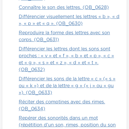
Connaître le son des lettres. (OB_0628)
Différencier visuellement les lettres « b », « d
», « p » et « q ». (OB_0630)
Reproduire la forme des lettres avec son
corps. (OB_0631)
Différencier les lettres dont les sons sont
proches : « v » et « f », « b » et « p », « c »
et « g », « s » et « z », « d » et « t ».
(OB_0632)
Différencier les sons de la lettre « c » (« s »
ou « k ») et de la lettre « g » (« j » ou « gu
»). (OB_0633)
Réciter des comptines avec des rimes.
(OB_0634)
Repérer des sonorités dans un mot
(répétition d'un son, rimes, position du son