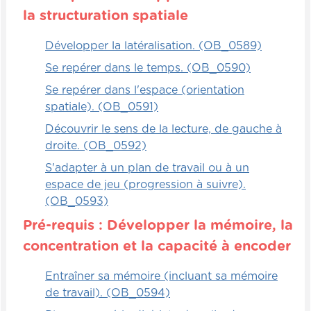
c'est un jeu qui est gagnant à tous les
la structuration spatiale
coups.
Développer la latéralisation. (OB_0589)
Explorateurs
Se repérer dans le temps. (OB_0590)
On peut aussi organiser un jeu de parcours
Se repérer dans l'espace (orientation
formidable. À chaque étape du parcours,
spatiale). (OB_0591)
après avoir surmonté une épreuve, les
Découvrir le sens de la lecture, de gauche à
enfants doivent prendre un papier qui
droite. (OB_0592)
contient une phrase. Une fois qu'ils sont
arrivés au terme du parcours, ils doivent
S'adapter à un plan de travail ou à un
prendre toutes leurs phrases et les classifier
espace de jeu (progression à suivre).
selon le nombre de mots que contient la
(OB_0593)
phrase.
Pré-requis : Développer la mémoire, la
concentration et la capacité à encoder
Une fois qu'ils ont terminé, ils peuvent
passer le relais aux prochains enfants dans
Entraîner sa mémoire (incluant sa mémoire
la file ou tout simplement faire des courses
de travail). (OB_0594)
où les enfants sont l'un contre l'autre, deux