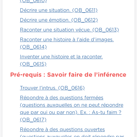
phrase. Ensuite, vous devez numéroter
(OB_0610)
chacun des mots que vous avez surlignés
Décrire une situation. (OB_0611)
et finalement, compter le nombre de mots
Décrire une émotion. (OB_0612)
total et indiquer combien le texte contient
de mots. Alors ce sont quatre consignes
Raconter une situation vécue. (OB_0613)
distinctes que les enfants doivent réaliser
Raconter une histoire à l'aide d'images.
dans l'ordre pour au bout du compte
(OB_0614)
décompter le nombre de mots.
Inventer une histoire et la raconter.
(OB_0615)
Évidemment, si les enfants sont plus
avancés, on peut ajouter des consignes.
Pré-requis : Savoir faire de l’inférence
Par exemple, leur demander de compter le
Trouver l'intrus. (OB_0616)
nombre de phrases ou le nombre de
phrases qui commencent au début d'une
Répondre à des questions fermées
ligne, par exemple. Alors, seule votre
(questions auxquelles on ne peut répondre
imagination vous limite.
que par oui ou par non). Ex. : As-tu faim ?
(OB_0617)
Répondre à des questions ouvertes
(questions auxquelles on doit répondre par