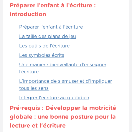
de difficultés à mettre de bons espaces
Préparer l’enfant à l’écriture :
entre chaque mot. Alors, le fait de faire
introduction
travailler le concept de phrase, de faire
compter les mots, va permettre, ce faisant,
Préparer l'enfant à l'écriture
aux enfants de prendre conscience et de
renforcer le fait qu'il y a des espaces entre
La taille des plans de jeu
chaque mot.
Les outils de l'écriture
Les symboles écrits
Analytiques
Une manière bienveillante d’enseigner
Un petit jeu bien sympathique et très, très
l’écriture
rapide, c'est de donner des objets pour
L’importance de s’amuser et d’impliquer
décompter aux enfants. Alors ça peut être
tous les sens
tout simplement des jetons, des cailloux,
Intégrer l'écriture au quotidien
peu importe. Et ensuite, on va proposer
aux enfants différentes phrases.
Pré-requis : Développer la motricité
globale : une bonne posture pour la
Évidemment, on peut donner à différents
lecture et l'écriture
enfants différentes phrases qui ont un