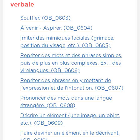
verbale
bien le cas. L'objectif est que l'ensemble
des enfants de la classe aient trouvé leur
Souffler. (OB_0603)
partenaire le plus rapidement possible.
À venir - Aspirer. (OB_0604)
Autonomie
Imiter des mimiques faciales (grimace,
position du visage, etc.). (OB_0605)
On peut remettre aux enfants un petit texte
Répéter des mots et des phrases simples,
et leur donner une série de consignes.
puis de plus en plus complexes. Ex. : des
Parce que les enfants, c'est très important
virelangues. (OB_0606)
pour qu'ils réussissent bien à l'école, qu'ils
apprennent à respecter les consignes, à
Répéter des phrases en y mettant de
bien les lire et les faire jusqu'au bout.
l'expression et de l'intonation. (OB_0607)
Prononcer des mots dans une langue
Alors par exemple, on pourrait leur dire : «
étrangère. (OB_0608)
La première consigne, c'est d'utiliser un
Décrire un élément (une image, un objet,
crayon jaune fluorescent pour surligner
etc.). (OB_0609)
chaque mot. » Ensuite, vous devez mettre
deux barres en rouge à la fin de chaque
Faire deviner un élément en le décrivant.