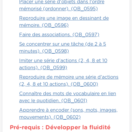
Placer une série d'objets dans l'ordre
par deux. C'est à l'éducateur ou au
mémorisé (ordonner). (OB_0595)
professeur de voir ce qu'ils préfèrent.
Reproduire une image en dessinant de
Quoi qu'il arrive, c'est un jeu que les
mémoire. (OB_0596)
enfants adorent.
Faire des associations. (OB_0597)
Se concentrer sur une tâche (de 2 à 5
Relationnels
minutes). (OB_0598)
On remet un petit papier avec une phrase à
Imiter une série d'actions (2, 4, 8 et 10
chaque enfant. Ensuite, les enfants doivent
actions). (OB_0599)
tenter de trouver dans le groupe quel autre
Reproduire de mémoire une série d'actions
enfant a une phrase qui contient
(2, 4, 8 et 10 actions). (OB_0600)
exactement le même nombre de mots
Connaître des mots de vocabulaire en lien
qu'eux-mêmes possèdent.
avec le quotidien. (OB_0601)
Une fois qu'ils ont trouvé un enfant qui
Apprendre à encoder (sons, mots, images,
croit avoir une phrase qui contient le même
mouvements). (OB_0602)
nombre de mots, les enfants doivent
Pré-requis : Développer la fluidité
s'échanger la phrase et valider que c'est