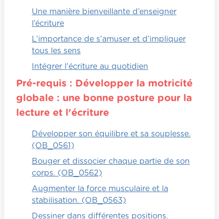
conscientiser au fait qu'il y a deux manières
Une manière bienveillante d’enseigner
différentes de comptabiliser les syllabes.
l’écriture
Alors, quand on va vouloir jouer avec le
L’importance de s’amuser et d’impliquer
concept, l'éducateur doit dans un premier
tous les sens
temps déterminer s'il veut enseigner en
premier le décompte des syllabes orales ou
Intégrer l'écriture au quotidien
des syllabes écrites.
Pré-requis : Développer la motricité
globale : une bonne posture pour la
Une fois que c'est décidé, c'est le temps de
jouer.
lecture et l'écriture
Développer son équilibre et sa souplesse.
(OB_0561)
Bouger et dissocier chaque partie de son
corps. (OB_0562)
Augmenter la force musculaire et la
stabilisation. (OB_0563)
Dessiner dans différentes positions.