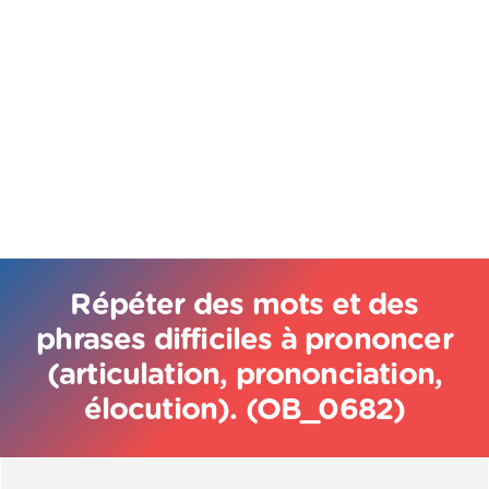
Répéter des mots et des
phrases difficiles à prononcer
(articulation, prononciation,
élocution). (OB_0682)