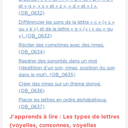
et « g », « s » et « z », « d » et « t ».
(OB_0632)
Différencier les sons de la lettre « c » (« s »
ou « k ») et de la lettre « g » (« j » ou « gu
»). (OB_0633)
Réciter des comptines avec des rimes.
(OB_0634)
Repérer des sonorités dans un mot
(répétition d'un son, rimes, position du son
dans le mot). (OB_0635)
Créer des rimes sur un thème donné.
(OB_0636)
Placer les lettres en ordre alphabétique.
(OB_0637)
J'apprends à lire : Les types de lettres
(voyelles, consonnes, voyelles