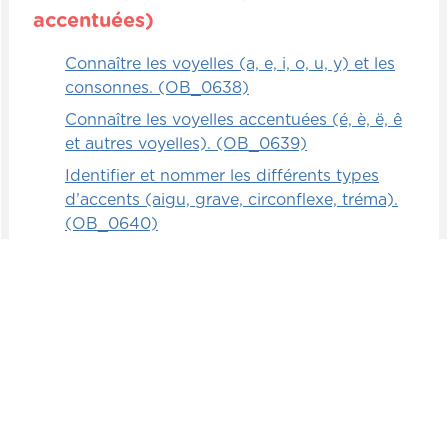
accentuées)
Connaître les voyelles (a, e, i, o, u, y) et les
consonnes. (OB_0638)
Connaître les voyelles accentuées (é, è, ë, ê
et autres voyelles). (OB_0639)
Identifier et nommer les différents types
d’accents (aigu, grave, circonflexe, tréma).
(OB_0640)
J'apprends à lire : Les types de mots
Observer les caractéristiques d'un mot (sa
longueur, le type de lettres, etc.). (OB_0641)
Classer des mots selon leurs similitudes ou
leurs différences. Ex. : même nombre de
lettres, mots au pluriel, mots féminins, etc.
(OB_0642)