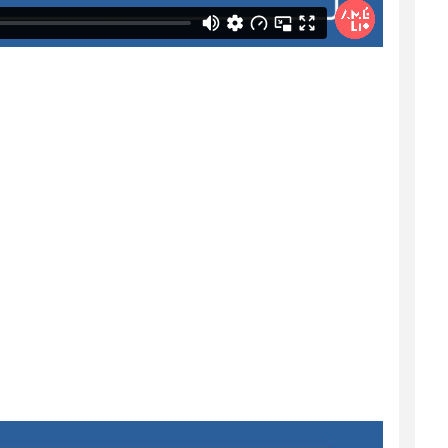
au de plomberie qui est fait comme dans un
e sur la bouche.
r qui que ce soit. Alors en fait, ils se
tement plus intéressant que simplement lire