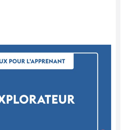
lasse.
n enfant, en lui lançant une balle, de
t qui va poursuivre jusqu'à ce que l'histoire
les enfants à manipuler les concepts et créer
 n'aient aucune pression.
 et c'est toujours gagnant. Les enfants
 de ces jeux-là et d'en choisir un premier
tonomie, il y a des téléphones à