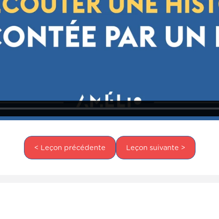
< Leçon précédente
Leçon suivante >