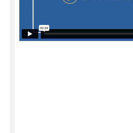
vécue, tout en mouvement, en image et en so
Alors, on peut demander à un seul enfant de
commencer le résumé de l'histoire qu'il a véc
soit complétée.
Relationnels
Les jeux Il était une fois, Le Comte Collect
spontanément des histoires rigolotes, étrang
Alors, ce sont trois jeux différents qui perm
adorent ça. Alors il suffit simplement de vo
pour faire un essai avec les enfants.
Autonomie
Quand les enfants sont tout seuls et qu'ils d