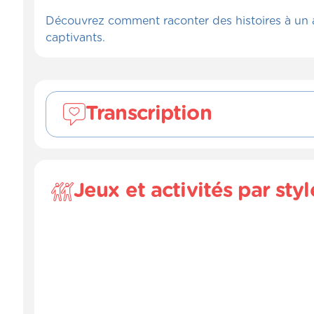
Découvrez comment raconter des histoires à un an
captivants.
Transcription
Raconter une histoire à des pairs o
Jeux et activités par sty
On apprend autant en racontant une histoire 
raconter des histoires, parfois, pour certains
Alors, raconter une histoire à un chien ou un
stress. Et il y a plusieurs jeux que l'on peut
Analytiques