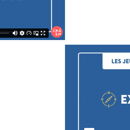
n dans leur imagination, de la raconter à nouveau à la c
 la raconter au complet, mais aussi on peut demander à u
ue et lui, à son tour, doit lancer la balle à un autre enfan
if, Le Comte Arbour sont des jeux fantastiques pour aider 
es, farfelues, tout en s'amusant et de manière à ce qu'ils
ettent de le faire de toutes sortes de manières différentes
us référer aux capsules qui expliquent et décrivent chacun
oivent rester tranquilles et qu'ils doivent travailler en au