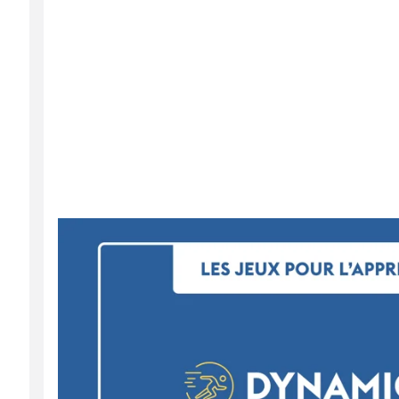
C'est toujours gagnant de former des clubs d
même livre. Ensuite, les enfants vont devoir
vidéo associée, ou simplement répondre à d
texte et s'apercevoir que certains éléments
Alors, c'est quelque chose qui est toujours 
parce qu'on sait qu'on va faire un cercle de 
Dynamiques
Au cours d'un parcours psychomoteur, on pe
image donnée. Et au terme du parcours, chaqu
du parcours et ensuite raconter l'histoire e
On joint l'utile à l'agréable, c'est en mouv
Explorateurs
On peut faire vivre aux enfants un voyage A