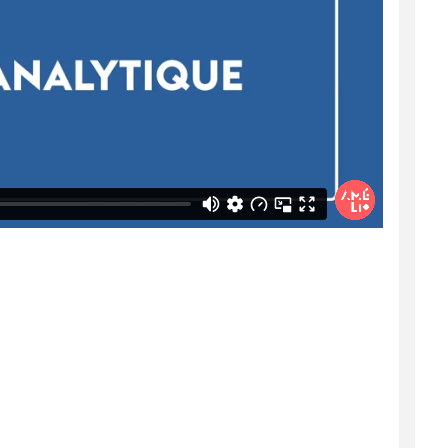
enfants ensemble et de leur faire lire le
commune parlote, vous pouvez trouver la
utres pour approfondir la compréhension du
it loupé totalement.
 permet justement de lire à un autre niveau,
ture après.
aque station : vous devez choisir une
 partir des images qu'il a collectées le long
 temps l'imagination et la créativité.
fants de reconstituer l'histoire qu'ils ont