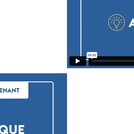
e lecture. Alors, il s'agit simplement de mettre quelques 
 discuter. Ça peut être par le biais de cercle de parole 
iverses questions, se poser des questions les uns aux a
 que d'autres enfants ont compris ou déduits, que l'on ava
agréable pour les enfants, qui soudent les relations et qui
lecture, qu'on va en parler avec les amis du cercle de lec
ut repérer, parmi diverses images, dire par exemple à ch
e enfant doit créer à l'intérieur de sa tête une histoire à
n montrant les images associées aux autres enfants.
ement, on raconte et c'est amusant, puis ça stimule en même
mélio fantastique et, au terme du voyage, demander aux en