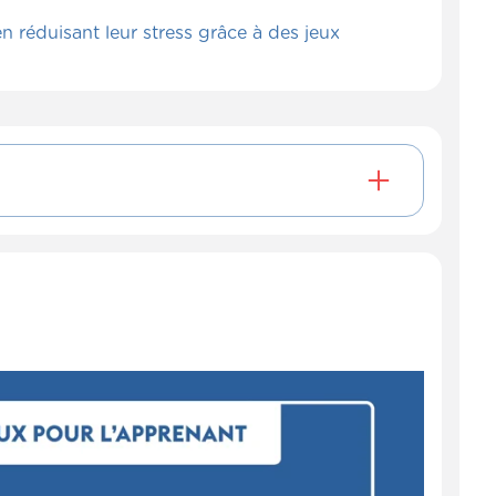
 réduisant leur stress grâce à des jeux
B_0686)
me. Pour pouvoir travailler le fait de
nimal.
 permet à l'enfant d'éliminer beaucoup de
es histoires et apprendre à travers ça.