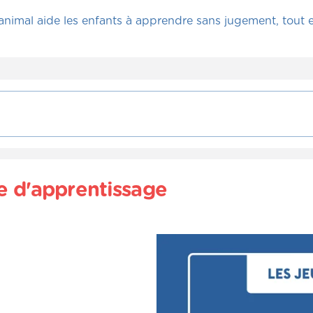
imal aide les enfants à apprendre sans jugement, tout en
u écouter une histoire racontée par un pair. (O
le d'apprentissage
aux autres qu'en se faisant raconter une histoire à soi-mê
 enfants, c'est plus facile quand ils sont seuls avec leur a
 chat, c'est très efficace parce qu'ils ne jugent rien. Ça
 faire pour justement lire des histoires, se faire raconter d