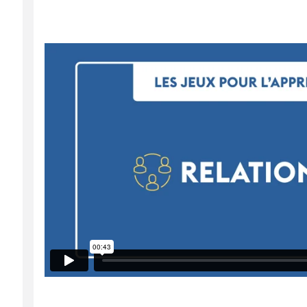
chuchotements qui sont vraiment merveilleu
demi-cercle, un demi-carré, et l'enfant tout
Ainsi, il peut parler à haute voix, apprendre 
racontent des histoires à eux-mêmes. Comme 
une histoire à son pupitre.