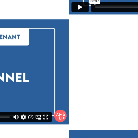
x. On peut en fait acheter tout simplement un petit tuy
 simplement met un embout du tuyau sur l'oreille et l'autr
à raconter à haute voix quelque chose qu'il lit sans dérange
il y a cet outil-là, soudainement, le jeu devient complè