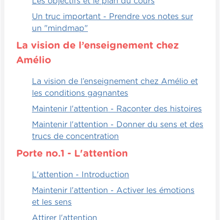
Les moines bouddhistes doivent mémoriser
Les objectifs et le plan du cours
des textes sacrés, ainsi que des livres et
Un truc important - Prendre vos notes sur
des livres entiers, mot pour mot. Et pour
un "mindmap"
arriver à faire cela, il faut une mémoire
La vision de l’enseignement chez
sacrément bien [00:01:00] entraînée. Cela
demande aussi évidemment un niveau de
Amélio
concentration spectaculaire. Eux
La vision de l’enseignement chez Amélio et
parviennent vraiment à créer cet état de
les conditions gagnantes
concentration spectaculaire de façon
extrêmement rapide, bien plus rapide que
Maintenir l'attention - Raconter des histoires
les meilleures techniques que l'on connaît
Maintenir l'attention - Donner du sens et des
présentement.
trucs de concentration
L'intérêt principal de cette technique est,
Porte no.1 - L'attention
pour moi, qu'elle permet vraiment d'avoir
un bénéfice à long terme quand on
L'attention - Introduction
l'exécute pendant une certaine période de
Maintenir l'attention - Activer les émotions
temps. Mais à un moment donné, même si
et les sens
on arrête de la faire, les bénéfices au niveau
Attirer l'attention