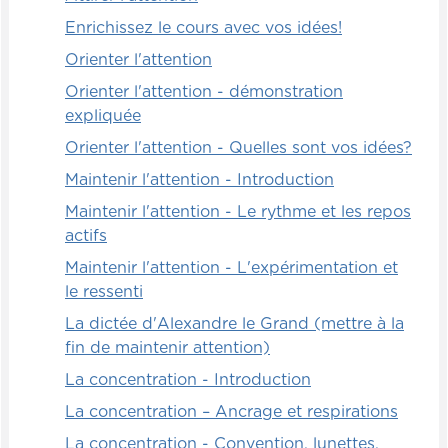
de la concentration sont maintenus
pendant une longue période de temps.
Enrichissez le cours avec vos idées!
Orienter l'attention
La clé de cette technique est vraiment de
l'utiliser quotidiennement, de la faire au
Orienter l'attention - démonstration
moins une fois par jour. Le bon côté, c'est
expliquée
qu'elle est très rapide. Elle dure trois
Orienter l'attention - Quelles sont vos idées?
minutes précisément. En fait, ce n'est
Maintenir l'attention - Introduction
vraiment pas très très long. Vous pouvez
ensuite l'augmenter, avec trois minutes de
Maintenir l'attention - Le rythme et les repos
cet exercice-là, déjà, vous avez [00:02:00]
actifs
accès à l'entièreté des bénéfices de la
Maintenir l'attention - L'expérimentation et
technique. Alors évidemment, au Tibet, elle
le ressenti
est utilisée généralement avec des petits
La dictée d'Alexandre le Grand (mettre à la
cailloux. Je n'ai pas été dans la forêt, puis il
fin de maintenir attention)
fait un peu froid pour aller chercher des
cailloux, il y a trop de neige! J'ai remplacé
La concentration - Introduction
les petits cailloux par des bouts de
La concentration – Ancrage et respirations
plastique.
La concentration - Convention, lunettes,