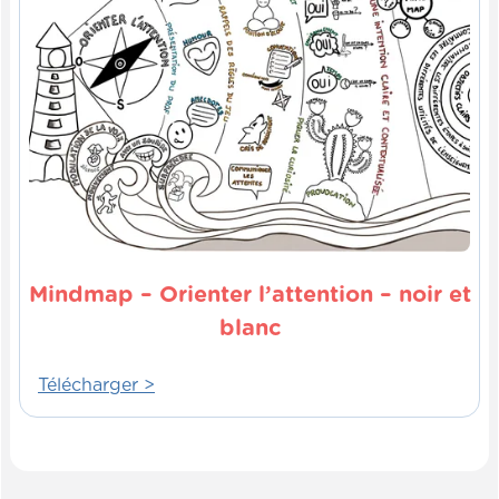
origine, se sentent en sécurité de faire des
erreurs, d'essayer de nouvelles choses.
Alors je sais que j'en ai parlé pendant que
j'ai parlé du "mindmap", mais ce n'est pas
illustré sur cette carte. Pour moi, c'est
quelque chose de vraiment important, alors
je l'ai rajouté. Et de cette manière-là,
pendant les dix prochaines minutes,
enrichissez allègrement. Allez-y!
Mindmap – Orienter l’attention – noir et
blanc
Télécharger >