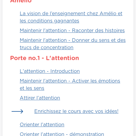
Amélio
Alors, je suis en train de l'annoter de la
même façon que d'autres techniques que
La vision de l’enseignement chez Amélio et
j'utilise [00:02:00] beaucoup, qui est de
les conditions gagnantes
dire "Freeze!" et tout le monde doit
s'immobiliser dans la position à laquelle ils
Maintenir l'attention - Raconter des histoires
étaient au moment où je cris "Freeze!" Oui,
Maintenir l'attention - Donner du sens et des
je pourrais dire "Gelez!", mais les gens
trucs de concentration
trouvent ça plus drôle. Généralement
Porte no.1 - L'attention
"Freeze!" tout le monde sait ce que ça veut
dire et c'est très efficace pour récupérer
L'attention - Introduction
l'attention.
Maintenir l'attention - Activer les émotions
Ou dire "Oh! Hé!" et tout le groupe répond
et les sens
"Hé! Oh!" et me regarde, c'est une autre
Attirer l'attention
façon que j'aime beaucoup. Aussi, au
niveau des mouvements, bien ça c'est
Enrichissez le cours avec vos idées!
quelque chose que je fais très très souvent
: s'asseoir en indien en plein milieu d'une
Orienter l'attention
salle ou d'une classe pour récupérer
Orienter l'attention - démonstration