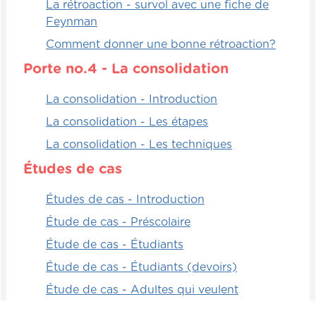
La rétroaction - survol avec une fiche de
cours, c'est évident que parmi les quelque
Feynman
cinquante façons, dans ma vie, que j'ai
utilisées pour attirer l'attention, je les ai
Comment donner une bonne rétroaction?
toujours en tête, mais elles sont loin.
Porte no.4 - La consolidation
Alors des fois je ne les utilise pas sur-le-
La consolidation - Introduction
champ. C'est pour ça que c'est un exercice
que j'étais dû de faire, honnêtement. À
La consolidation - Les étapes
vous de jouer!
La consolidation - Les techniques
Études de cas
Études de cas - Introduction
Étude de cas - Préscolaire
Étude de cas - Étudiants
Étude de cas - Étudiants (devoirs)
Étude de cas - Adultes qui veulent
apprendre une langue étrangère