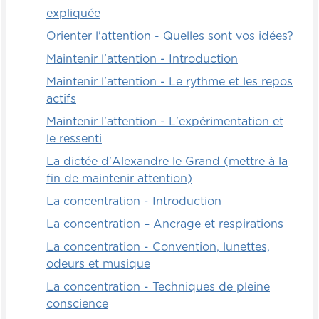
l'attention. C'est tellement efficace, c'est
expliquée
extraordinaire. J'adore faire ça.
Orienter l'attention - Quelles sont vos idées?
Puis souvent quand je veux avoir l'attention
Maintenir l'attention - Introduction
et que je vais travailler sur des choses très
pointues, comme travailler l'orthographe de
Maintenir l'attention - Le rythme et les repos
certains mots, par exemple, j'adore me
actifs
jucher sur une chaise bien debout. Comme
Maintenir l'attention - L'expérimentation et
ça, les étudiants regardent vers le haut.
le ressenti
Vous allez découvrir dans le courant de ce
La dictée d'Alexandre le Grand (mettre à la
cours pourquoi regarder vers le haut est
fin de maintenir attention)
[00:03:00] un outil formidable pour
La concentration - Introduction
mémoriser des informations visuelles.
La concentration – Ancrage et respirations
Je reviens là-dessus un peu plus tard
La concentration - Convention, lunettes,
quand on va parler d'engagement cognitif
odeurs et musique
et de mémorisation.
La concentration - Techniques de pleine
Mais tout ça pour dire que j'ai dessiné ma
conscience