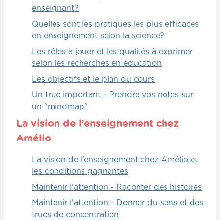
enseignant?
vais nommer. La troisième étape, c'est la
personne qui doit elle-même nommer ou
Quelles sont les pratiques les plus efficaces
décrire.
en enseignement selon la science?
Les rôles à jouer et les qualités à exprimer
Alors ça, c'est vraiment le première étage
selon les recherches en éducation
de la présentation à trois temps, la version
la plus simple. Évidemment, je pourrais
Les objectifs et le plan du cours
déposer les cartes une par une, mais si je
Un truc important - Prendre vos notes sur
veux que vous les voyiez bien, j'ai usé d'un
un "mindmap"
stratagème. Je les ai cachées et je vais vous
La vision de l’enseignement chez
les faire découvrir une à [00:01:00] une.
Normalement, si vous étiez carrément
Amélio
devant moi, je les déposerai une à une.
La vision de l’enseignement chez Amélio et
Mais cela ne donne pas un bon rendu à la
les conditions gagnantes
caméra donc on va procéder de cette
manière.
Maintenir l'attention - Raconter des histoires
Maintenir l'attention - Donner du sens et des
Premiers personnages historique que je
trucs de concentration
vais vous présenter, ce sont des