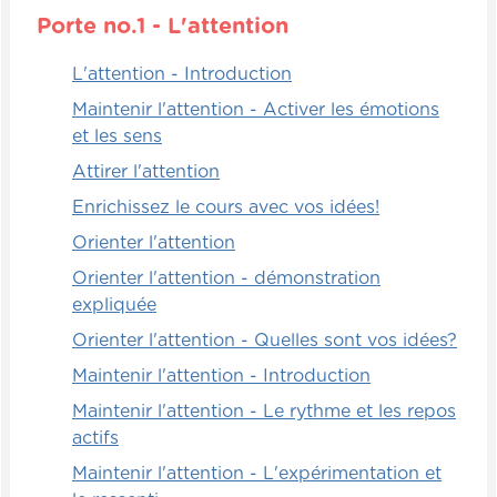
personnages que j'ai pris parmi les cartes
Porte no.1 - L'attention
du jeu "Les influenceurs", dans la série de
jeu Amélio. C'est un jeu qui se joue de
L'attention - Introduction
cinquante façons différentes, qui présente
Maintenir l'attention - Activer les émotions
des influenceurs à travers toutes les
et les sens
époques de la terre. Alors vraiment
Attirer l'attention
intéressant, mon premier influenceur
"tadam!", Je vous présente en grande
Enrichissez le cours avec vos idées!
primeur,
Orienter l'attention
Paracelse. Paracelse est souvent nommé "le
Orienter l'attention - démonstration
père de la médecine". C'était un Suisse qui
expliquée
était médecin et qui marchait de village en
Orienter l'attention - Quelles sont vos idées?
village pour aller soigner les gens. Une de
Maintenir l'attention - Introduction
ses caractéristiques, c'est qu'il y avait
vraiment pour son époque un esprit
Maintenir l'attention - Le rythme et les repos
scientifique extraordinaire. Il expérimentait
actifs
avec des plantes médicinales, avec des
Maintenir l'attention - L'expérimentation et
[00:02:00] minéraux, il faisait des élixirs.