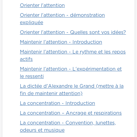
niveau de l'engagement cognitif. Et quand
Orienter l'attention
en plus, on bénéficie d'une rétroaction -on
Orienter l'attention - démonstration
va voir que la rétroaction est la troisième
expliquée
porte de l'apprentissage, et bien là, c'est
parfait, on a les conditions idéales pour
Orienter l'attention - Quelles sont vos idées?
apprendre vite et bien.
Maintenir l'attention - Introduction
Avant de [00:02:00] continuer à regarder
Maintenir l'attention - Le rythme et les repos
comment fonctionne l'engagement et de
actifs
s'attarder sur l'engagement physique et
Maintenir l'attention - L'expérimentation et
sensoriel, je veux juste revenir pendant
le ressenti
quelques secondes sur les éléments à
La dictée d'Alexandre le Grand (mettre à la
éviter quand on veut s'engager
fin de maintenir attention)
cognitivement, parce qu'on a vu plein de
"trucs", ceux qui permettent d' apprendre,
La concentration - Introduction
optimalement, mémoriser rapidement,
La concentration – Ancrage et respirations
comprendre efficacement.
La concentration - Convention, lunettes,
Bien maintenant, je veux juste résumer ce
odeurs et musique
qu'il faut éviter de faire : les poisons de