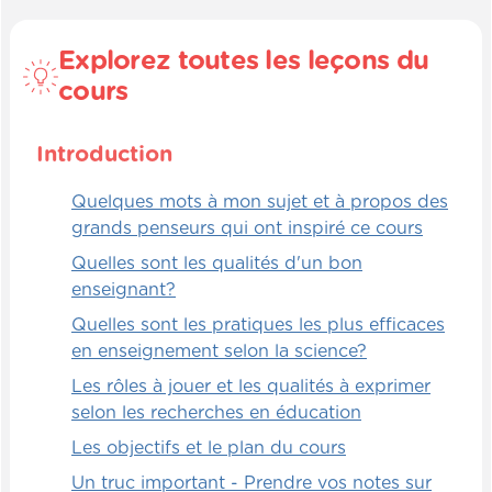
engager notre cerveau pour apprendre
efficacement. Vous avez vu plein de
Explorez toutes les leçons du
manières de pouvoir faire cela qui sont, à
cours
mon avis, les manières les plus efficaces
qui existent pour arriver à engager
cognitivement dans l'apprentissage.
Introduction
Avant l'engagement, il y a l'attention. Donc
Quelques mots à mon sujet et à propos des
j'ai dû captiver l'attention de l'étudiant
grands penseurs qui ont inspiré ce cours
avant de l'engager. Et, juste pour terminer,
Quelles sont les qualités d'un bon
avant de passer à un autre type
enseignant?
d'engagement, je veux simplement revenir
sur un élément fondamental. À mon avis, la
Quelles sont les pratiques les plus efficaces
meilleure façon de s'engager
en enseignement selon la science?
cognitivement, c'est carrément de
Les rôles à jouer et les qualités à exprimer
réenseigner la matière à quelqu'un d'autre.
selon les recherches en éducation
Quand on réenseigne la matière, c'est que
Les objectifs et le plan du cours
c'est clair dans ma tête. Si je suis capable
Un truc important - Prendre vos notes sur