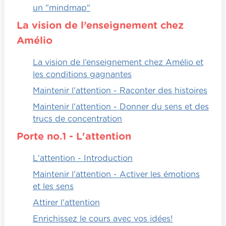
de vous enseigner quelque chose, c'est
un "mindmap"
que c'est structuré, organisé, maîtrisé,
La vision de l’enseignement chez
compris . Si vous me posez des [00:01:00]
questions sur des définitions, je peux vous
Amélio
répondre. Donc ce qui est génial quand on
La vision de l’enseignement chez Amélio et
réenseigne, c'est que chaque lacune,
les conditions gagnantes
chaque oubli, chaque élément qui n'est pas
vraiment solide devient une évidence, c'est
Maintenir l'attention - Raconter des histoires
gros comme un éléphant. On ne peut pas
Maintenir l'attention - Donner du sens et des
s'y tromper et ça permet justement à
trucs de concentration
l'apprenant de pouvoir réajuster et pointer
Porte no.1 - L'attention
du doigt ce qu'il a oublié, puis s'assurer
qu'il va aller le réviser pour pouvoir
L'attention - Introduction
solidifier et réapprendre de façon
permanente idéalement.
Maintenir l'attention - Activer les émotions
et les sens
Donc, le fait de réenseigner, de
Attirer l'attention
questionner, réenseigner, questionner, c'est
ce qui existe de meilleur probablement au
Enrichissez le cours avec vos idées!